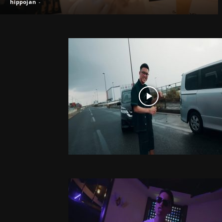
hippojan
-