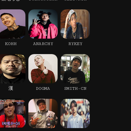
KOHH
ANARCHY
RYKEY
漢
DOGMA
SMITH-CN