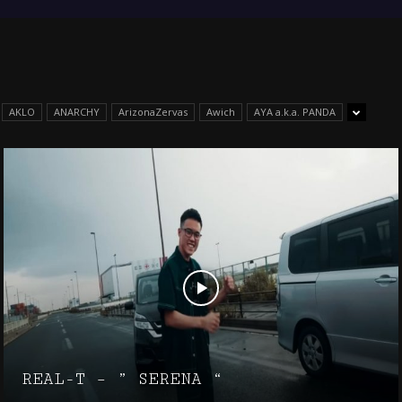
AKLO
ANARCHY
ArizonaZervas
Awich
AYA a.k.a. PANDA
REAL-T – ” SERENA “