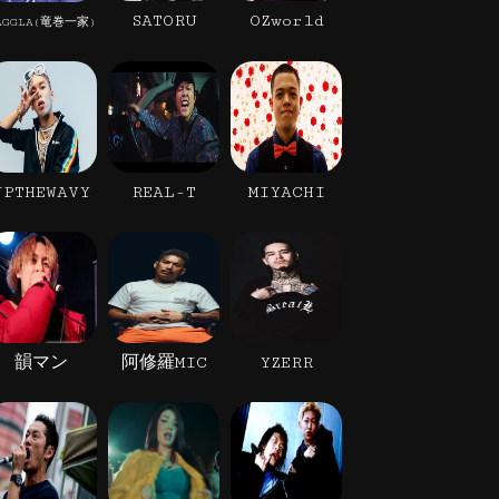
SATORU
OZworld
AGGLA(竜巻一家)
JPTHEWAVY
REAL-T
MIYACHI
韻マン
阿修羅MIC
YZERR