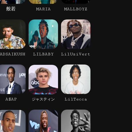
般若
MARIA
MALLBOYZ
ADSAIKUSH
LILBABY
LilUziVert
A$AP
LilTecca
ジャスティン