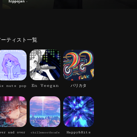
hippojan
-
アーティスト一覧
En Veegan
ix nuts pop
バリカタ
Happy&Hits
ver and over
chillsmoothcafe