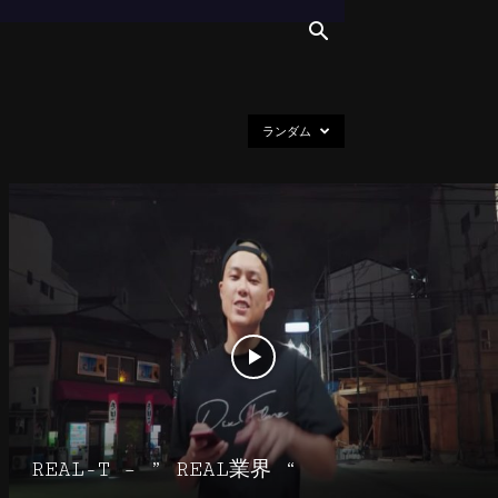
ランダム
REAL-T – ” REAL業界 “