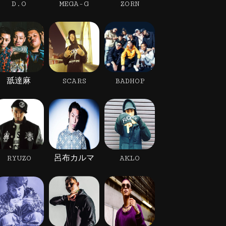
D.O
MEGA-G
ZORN
舐達麻
SCARS
BADHOP
RYUZO
呂布カルマ
AKLO