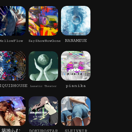
NANAMEUE
MellowFlow
SayShowNowGone
IQUIDHOUSE
pianika
Lunatic Theater
築地らむ
DOKUROSTAR
SLEIVNIR