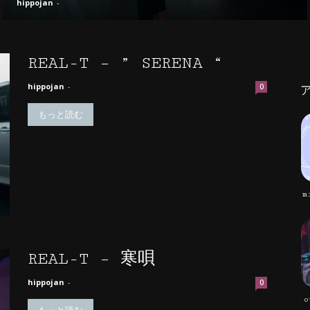
hippojan
-
REAL-T – ” SERENA “
hippojan
-
0
もっと読む
m
REAL-T – 寒唄
hippojan
-
0
o