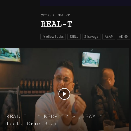
ホーム
REAL-T
REAL-T
￥ellowBucks
13ELL
21savage
A$AP
AK-69
REAL-T – ” KEEP IT G , FAM ”
feat. Eric.B.Jr