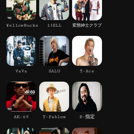
¥ellowBucks
13ELL
変態紳士クラブ
VaVa
SALU
T-Ace
AK-69
T-Pablow
R-指定