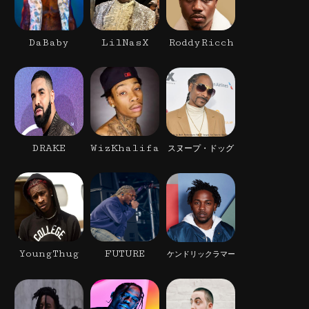
DaBaby
LilNasX
RoddyRicch
DRAKE
WizKhalifa
スヌープ・ドッグ
YoungThug
FUTURE
ケンドリックラマー