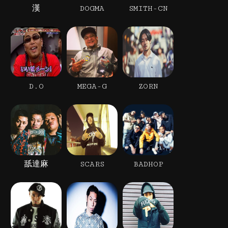
漢
DOGMA
SMITH-CN
D.O
MEGA-G
ZORN
舐達麻
SCARS
BADHOP