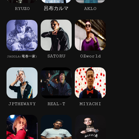
RYUZO
呂布カルマ
AKLO
SATORU
OZworld
JAGGLA(竜巻一家)
JPTHEWAVY
REAL-T
MIYACHI