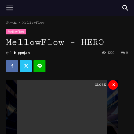
ホーム
MellowFlow
MellowFlow
MellowFlow – HERO
から
hippojan
-
1200
0
×
CLOSE