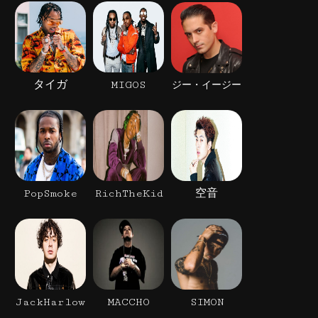
タイガ
MIGOS
ジー・イージー
PopSmoke
RichTheKid
空音
JackHarlow
MACCHO
SIMON