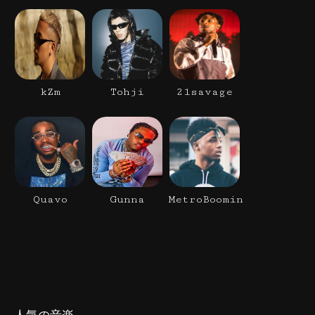
kZm
Tohji
21savage
Quavo
Gunna
MetroBoomin