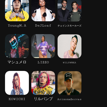
YoungM.A
DeJLoaf
チェインスモーカーズ
マシュメロ
LIZZO
WILYWNKA
KOWICHI
リルパンプ
ArizonaZervas