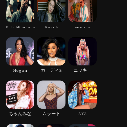
Awich
Zeebra
DutchMontana
Megan
カーディB
ニッキー
ちゃんみな
ムラート
AYA