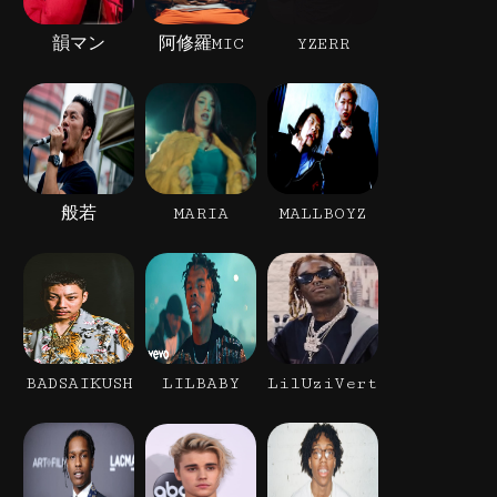
韻マン
阿修羅MIC
YZERR
般若
MARIA
MALLBOYZ
BADSAIKUSH
LILBABY
LilUziVert