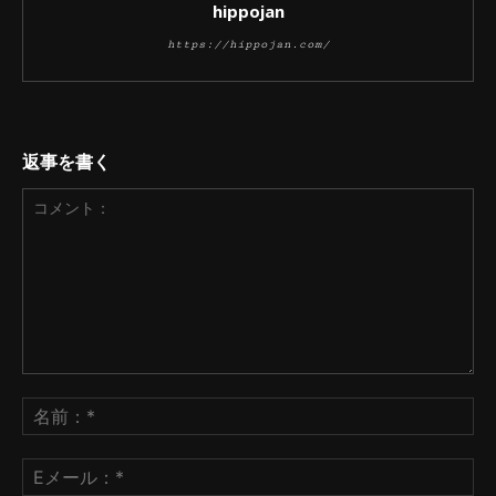
hippojan
https://hippojan.com/
返事を書く