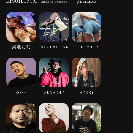
LIQUIDHOUSE
pianika
Lunatic Theater
築地らむ
DOKUROSTAR
SLEIVNIR
KOHH
ANARCHY
RYKEY