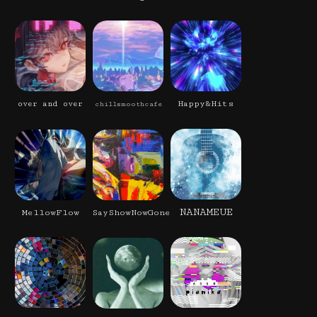
Happy&Hits
over and over
chillsmoothcafe
NANAMEUE
MellowFlow
SayShowNowGone