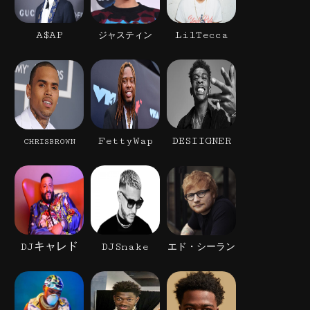
A$AP
LilTecca
ジャスティン
FettyWap
DESIIGNER
CHRISBROWN
DJキャレド
DJSnake
エド・シーラン