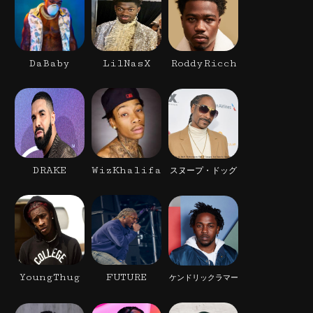
DaBaby
LilNasX
RoddyRicch
DRAKE
WizKhalifa
スヌープ・ドッグ
YoungThug
FUTURE
ケンドリックラマー