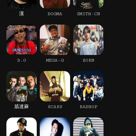
漢
DOGMA
SMITH-CN
D.O
MEGA-G
ZORN
舐達麻
SCARS
BADHOP