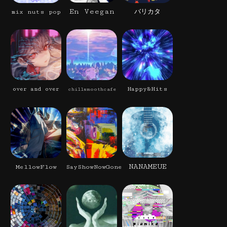
En Veegan
mix nuts pop
バリカタ
Happy&Hits
over and over
chillsmoothcafe
NANAMEUE
MellowFlow
SayShowNowGone