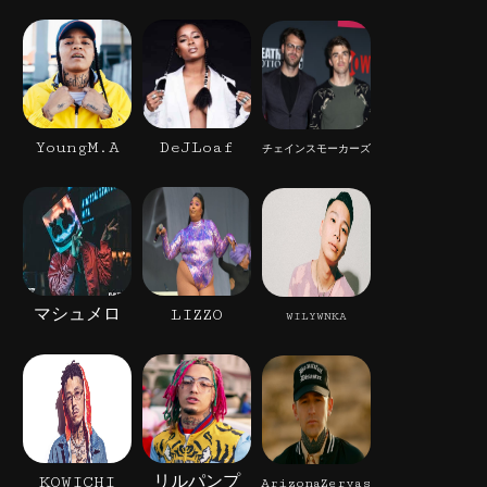
YoungM.A
DeJLoaf
チェインスモーカーズ
マシュメロ
LIZZO
WILYWNKA
KOWICHI
リルパンプ
ArizonaZervas