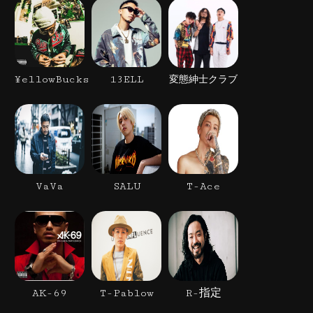
¥ellowBucks
13ELL
変態紳士クラブ
VaVa
SALU
T-Ace
AK-69
T-Pablow
R-指定