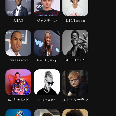
A$AP
LilTecca
ジャスティン
FettyWap
DESIIGNER
CHRISBROWN
DJキャレド
DJSnake
エド・シーラン