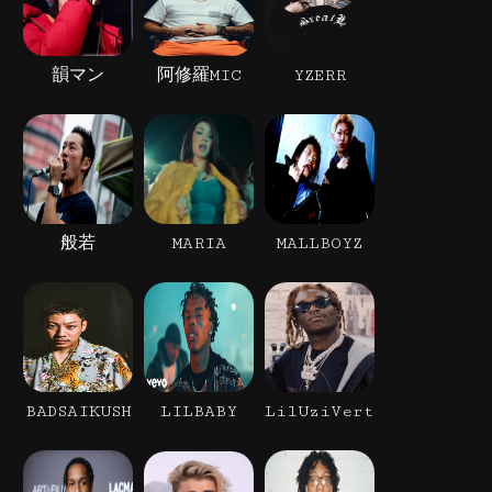
韻マン
阿修羅MIC
YZERR
般若
MARIA
MALLBOYZ
BADSAIKUSH
LILBABY
LilUziVert