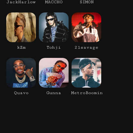
JackHarlow
MACCHO
SIMON
kZm
Tohji
21savage
Quavo
Gunna
MetroBoomin