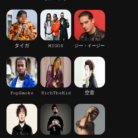
タイガ
MIGOS
ジー・イージー
PopSmoke
RichTheKid
空音