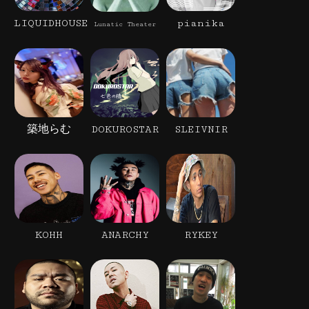
LIQUIDHOUSE
pianika
Lunatic Theater
築地らむ
DOKUROSTAR
SLEIVNIR
KOHH
ANARCHY
RYKEY