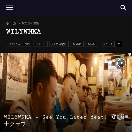
ホーム
WILYWNKA
WILYWNKA
￥ellowBucks
13ELL
21savage
A$AP
AK-69
AKLO
WILYWNKA – See You Later feat. 変態紳
士クラブ