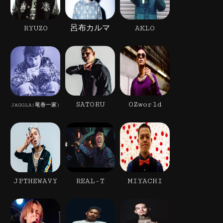
RYUZO
呂布カルマ
AKLO
SATORU
OZworld
JAGGLA(竜巻一家)
JPTHEWAVY
REAL-T
MIYACHI