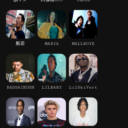
般若
MARIA
MALLBOYZ
BADSAIKUSH
LILBABY
LilUziVert