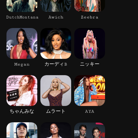
Awich
Zeebra
DutchMontana
Megan
カーディB
ニッキー
ちゃんみな
ムラート
AYA