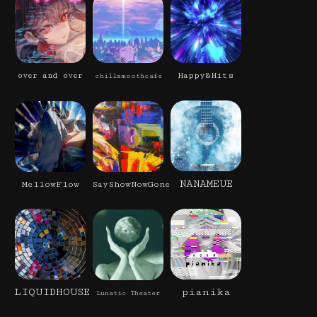
Happy&Hits
over and over
chillsmoothcafe
NANAMEUE
MellowFlow
SayShowNowGone
LIQUIDHOUSE
pianika
Lunatic Theater