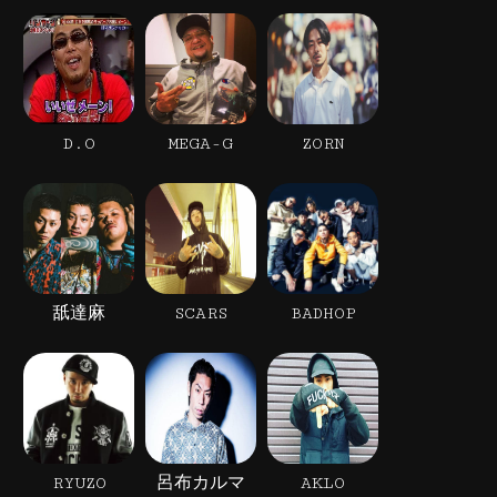
D.O
MEGA-G
ZORN
舐達麻
SCARS
BADHOP
RYUZO
呂布カルマ
AKLO