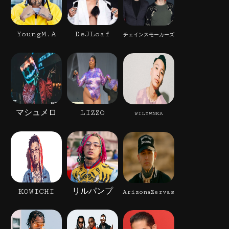
YoungM.A
DeJLoaf
チェインスモーカーズ
マシュメロ
LIZZO
WILYWNKA
KOWICHI
リルパンプ
ArizonaZervas