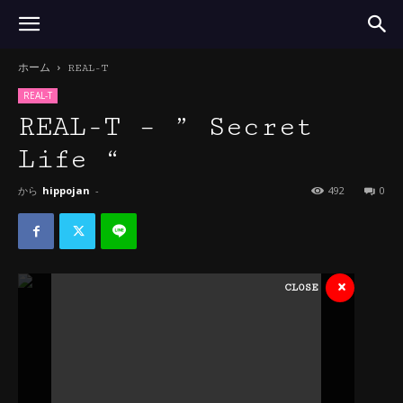
ホーム
REAL-T
REAL-T
REAL-T – ” Secret
Life “
から
hippojan
-
492
0
×
CLOSE