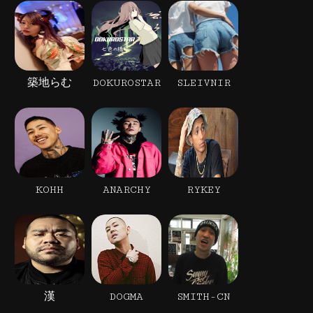
築地らむ
DOKUROSTAR
SLEIVNIR
KOHH
ANARCHY
RYKEY
漢
DOGMA
SMITH-CN