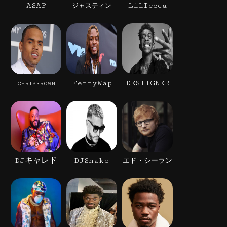
A$AP
LilTecca
ジャスティン
FettyWap
DESIIGNER
CHRISBROWN
DJキャレド
DJSnake
エド・シーラン