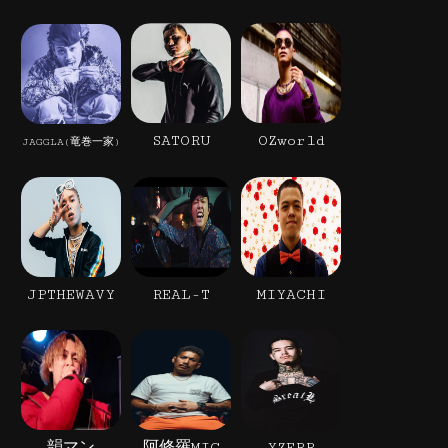
SATORU
OZworld
JAGGLA(竜巻一家)
JPTHEWAVY
REAL-T
MIYACHI
韻マン
阿修羅MIC
YZERR