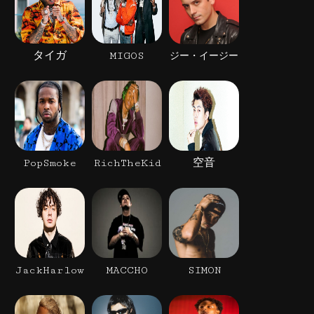
タイガ
MIGOS
ジー・イージー
PopSmoke
RichTheKid
空音
JackHarlow
MACCHO
SIMON