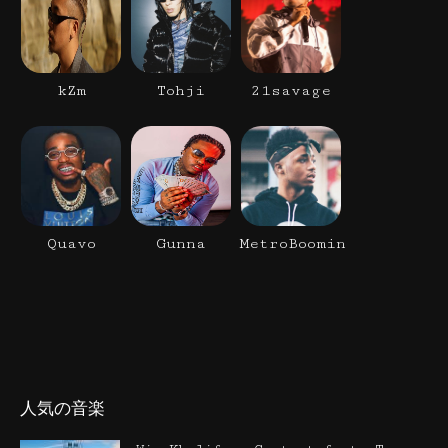
kZm
Tohji
21savage
Quavo
Gunna
MetroBoomin
人気の音楽