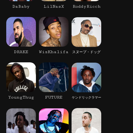
DaBaby
LilNasX
RoddyRicch
DRAKE
WizKhalifa
スヌープ・ドッグ
YoungThug
FUTURE
ケンドリックラマー