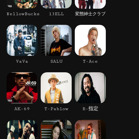
¥ellowBucks
13ELL
変態紳士クラブ
VaVa
SALU
T-Ace
AK-69
T-Pablow
R-指定