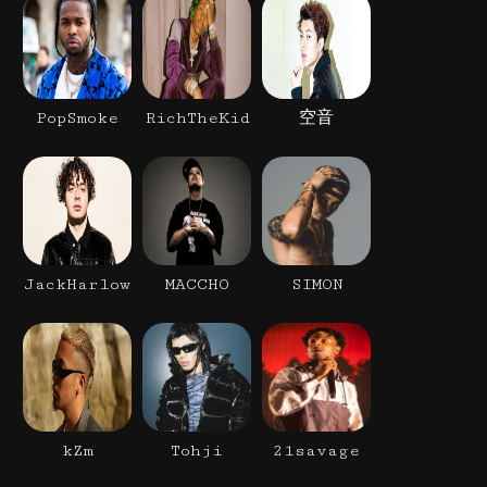
PopSmoke
RichTheKid
空音
JackHarlow
MACCHO
SIMON
kZm
Tohji
21savage