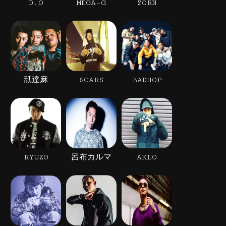
D.O
MEGA-G
ZORN
舐達麻
SCARS
BADHOP
RYUZO
呂布カルマ
AKLO