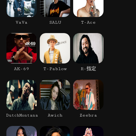
VaVa
SALU
T-Ace
AK-69
T-Pablow
R-指定
Awich
Zeebra
DutchMontana