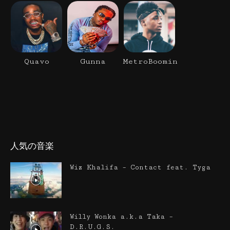
Quavo
Gunna
MetroBoomin
人気の音楽
Wiz Khalifa – Contact feat. Tyga
Willy Wonka a.k.a Taka –
D.R.U.G.S.