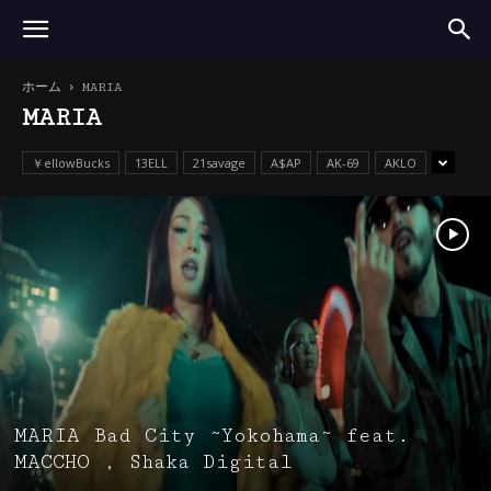
ホーム
MARIA
MARIA
￥ellowBucks
13ELL
21savage
A$AP
AK-69
AKLO
MARIA Bad City ~Yokohama~ feat.
MACCHO , Shaka Digital