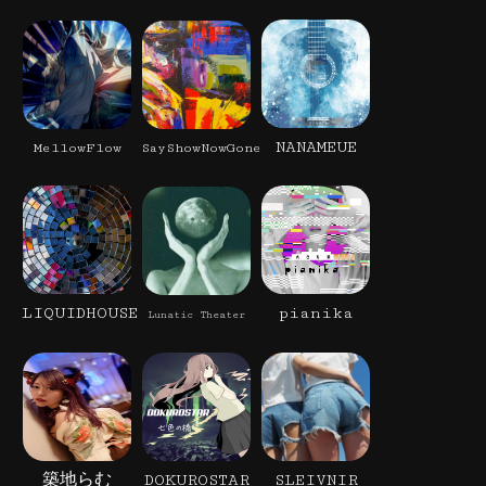
NANAMEUE
MellowFlow
SayShowNowGone
LIQUIDHOUSE
pianika
Lunatic Theater
築地らむ
DOKUROSTAR
SLEIVNIR