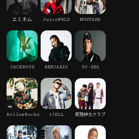
エミネム
JuiceWRLD
MUSTARD
JACKBOYS
BENJAZZY
YO-SEA
¥ellowBucks
13ELL
変態紳士クラブ