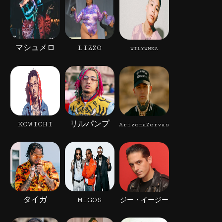
マシュメロ
LIZZO
WILYWNKA
KOWICHI
リルパンプ
ArizonaZervas
タイガ
MIGOS
ジー・イージー