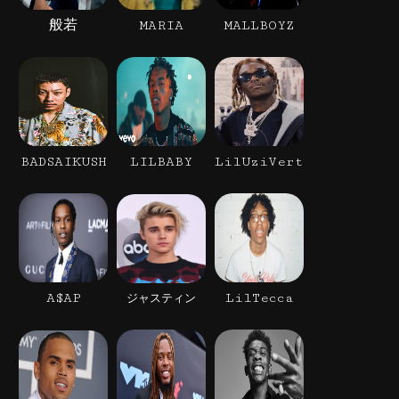
般若
MARIA
MALLBOYZ
BADSAIKUSH
LILBABY
LilUziVert
A$AP
LilTecca
ジャスティン