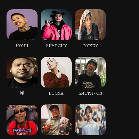
KOHH
ANARCHY
RYKEY
漢
DOGMA
SMITH-CN