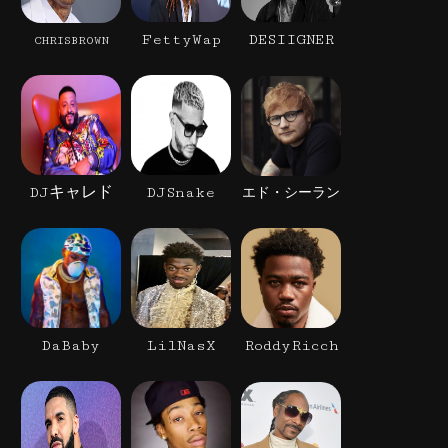
FettyWap
DESIIGNER
CHRISBROWN
DJキャレド
DJSnake
エド・シーラン
DaBaby
LilNasX
RoddyRicch