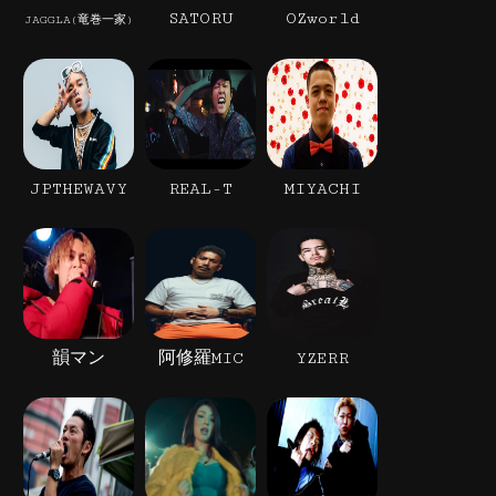
SATORU
OZworld
JAGGLA(竜巻一家)
JPTHEWAVY
REAL-T
MIYACHI
韻マン
阿修羅MIC
YZERR