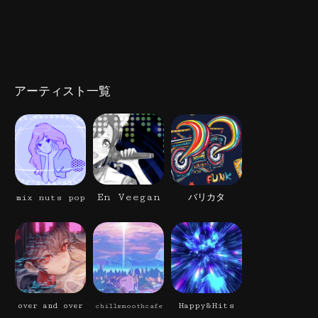
アーティスト一覧
En Veegan
mix nuts pop
バリカタ
Happy&Hits
over and over
chillsmoothcafe