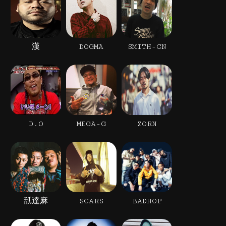
漢
DOGMA
SMITH-CN
D.O
MEGA-G
ZORN
舐達麻
SCARS
BADHOP