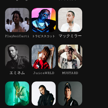
マックミラー
PlayboiCarti
トラビススコット
エミネム
JuiceWRLD
MUSTARD