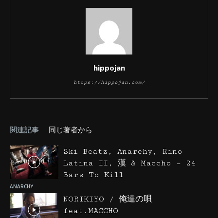
hippojan
https://hippojan.com/
関連記事
同じ著者から
Ski Beatz, Anarchy, Rino
Latina II, 漢 & Maccho – 24
Bars To Kill
ANARCHY
NORIKIYO / 俺達の唄
feat.MACCHO