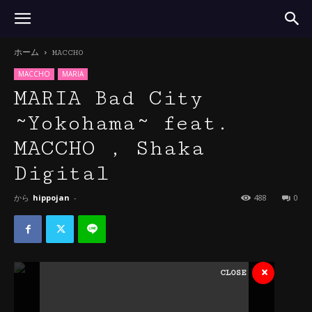
ホーム
MACCHO
MACCHO
MARIA
MARIA Bad City
~Yokohama~ feat.
MACCHO , Shaka
Digital
から
hippojan
-
488
0
×
CLOSE