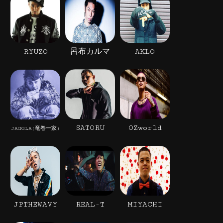
RYUZO
呂布カルマ
AKLO
SATORU
OZworld
JAGGLA(竜巻一家)
JPTHEWAVY
REAL-T
MIYACHI