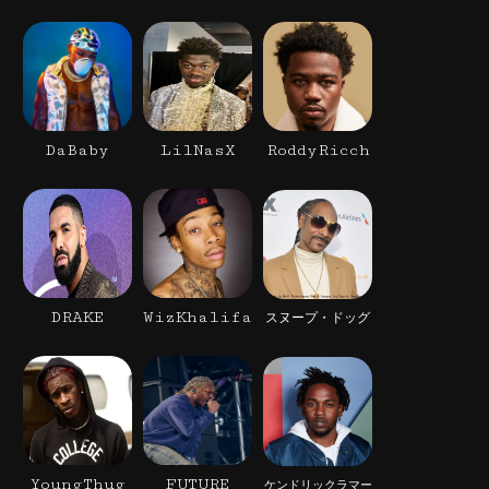
DaBaby
LilNasX
RoddyRicch
DRAKE
WizKhalifa
スヌープ・ドッグ
YoungThug
FUTURE
ケンドリックラマー