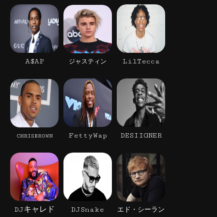
A$AP
LilTecca
ジャスティン
FettyWap
DESIIGNER
CHRISBROWN
DJキャレド
DJSnake
エド・シーラン