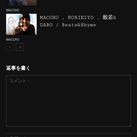
MACCHO
MACCHO , NORIKIYO , 般若&
DABO / Beats&Rhyme
MACCHO
返事を書く