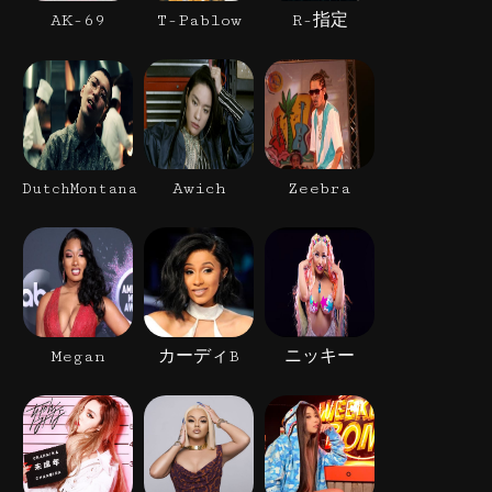
AK-69
T-Pablow
R-指定
Awich
Zeebra
DutchMontana
Megan
カーディB
ニッキー