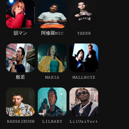
韻マン
阿修羅MIC
YZERR
般若
MARIA
MALLBOYZ
BADSAIKUSH
LILBABY
LilUziVert