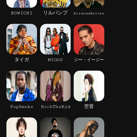
KOWICHI
リルパンプ
ArizonaZervas
タイガ
MIGOS
ジー・イージー
PopSmoke
RichTheKid
空音