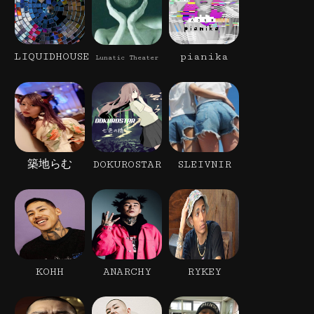
LIQUIDHOUSE
pianika
Lunatic Theater
築地らむ
DOKUROSTAR
SLEIVNIR
KOHH
ANARCHY
RYKEY