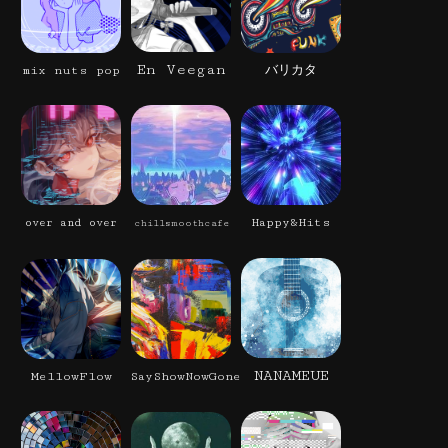
En Veegan
mix nuts pop
バリカタ
Happy&Hits
over and over
chillsmoothcafe
NANAMEUE
MellowFlow
SayShowNowGone