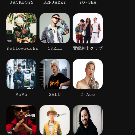
JACKBOYS
BENJAZZY
YO-SEA
¥ellowBucks
13ELL
変態紳士クラブ
VaVa
SALU
T-Ace