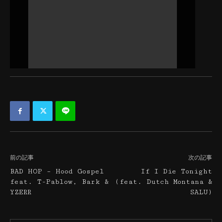
前の記事
次の記事
BAD HOP – Hood Gospel
If I Die Tonight
feat. T-Pablow, Bark &
(feat. Dutch Montana &
YZERR
SALU)