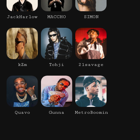
JackHarlow
MACCHO
SIMON
kZm
Tohji
21savage
Quavo
Gunna
MetroBoomin