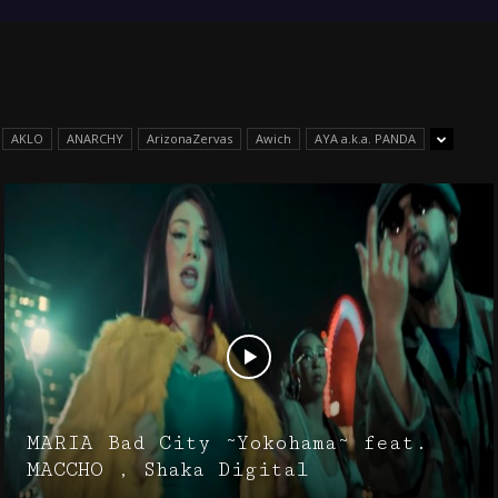
AKLO
ANARCHY
ArizonaZervas
Awich
AYA a.k.a. PANDA
MARIA Bad City ~Yokohama~ feat.
MACCHO , Shaka Digital