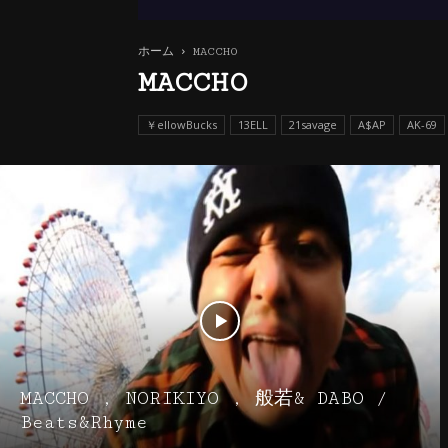
ホーム
MACCHO
MACCHO
￥ellowBucks
13ELL
21savage
A$AP
AK-69
MACCHO , NORIKIYO , 般若& DABO /
Beats&Rhyme