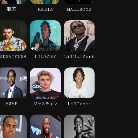
般若
MARIA
MALLBOYZ
ADSAIKUSH
LILBABY
LilUziVert
A$AP
LilTecca
ジャスティン