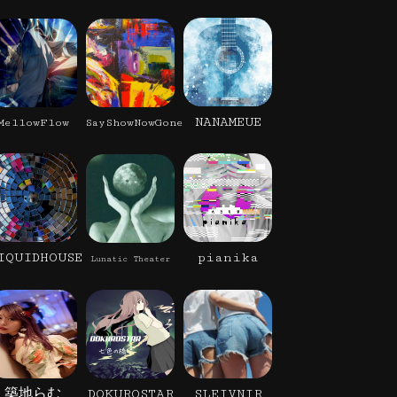
NANAMEUE
MellowFlow
SayShowNowGone
IQUIDHOUSE
pianika
Lunatic Theater
築地らむ
DOKUROSTAR
SLEIVNIR