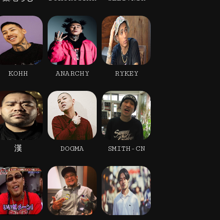
KOHH
ANARCHY
RYKEY
漢
DOGMA
SMITH-CN