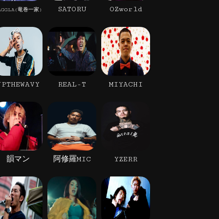
SATORU
OZworld
AGGLA(竜巻一家)
JPTHEWAVY
REAL-T
MIYACHI
韻マン
阿修羅MIC
YZERR