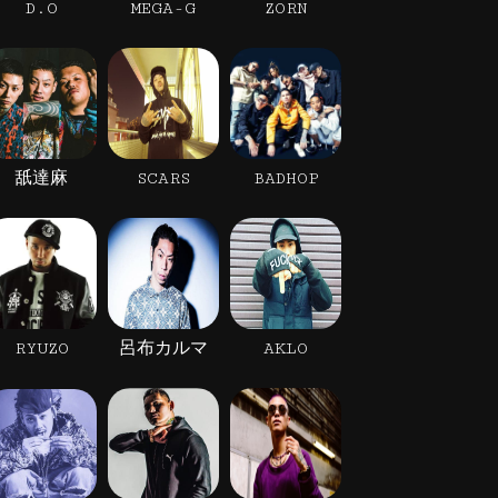
D.O
MEGA-G
ZORN
舐達麻
SCARS
BADHOP
RYUZO
呂布カルマ
AKLO