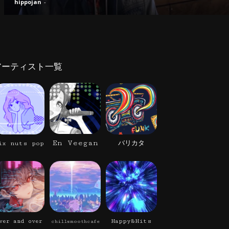
hippojan
-
アーティスト一覧
En Veegan
ix nuts pop
バリカタ
Happy&Hits
ver and over
chillsmoothcafe