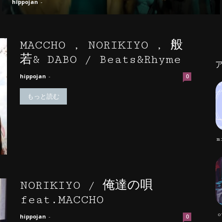
hippojan
-
MACCHO , NORIKIYO , 般
若& DABO / Beats&Rhyme
hippojan
-
0
もっと読む
m
NORIKIYO / 俺達の唄
feat.MACCHO
o
hippojan
-
0