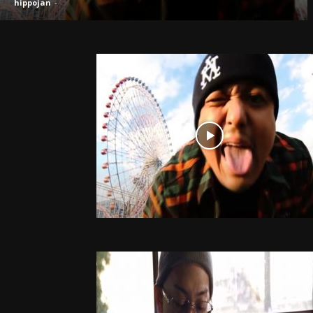
hippojan
-