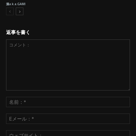
漢a.k.a.GAMI
返事を書く