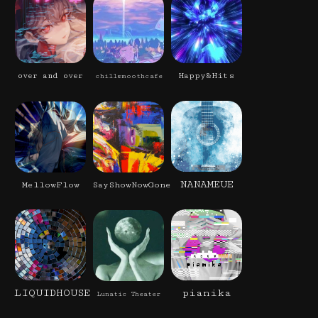
Happy&Hits
over and over
chillsmoothcafe
NANAMEUE
MellowFlow
SayShowNowGone
LIQUIDHOUSE
pianika
Lunatic Theater