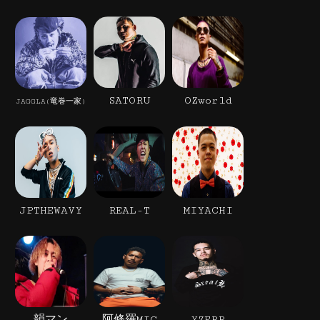
SATORU
OZworld
JAGGLA(竜巻一家)
JPTHEWAVY
REAL-T
MIYACHI
韻マン
阿修羅MIC
YZERR