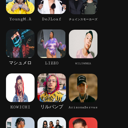
YoungM.A
DeJLoaf
チェインスモーカーズ
マシュメロ
LIZZO
WILYWNKA
KOWICHI
リルパンプ
ArizonaZervas