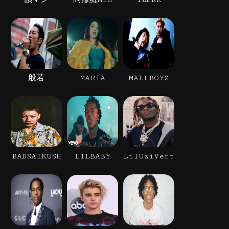
般若
MARIA
MALLBOYZ
BADSAIKUSH
LILBABY
LilUziVert