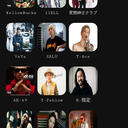
¥ellowBucks
13ELL
変態紳士クラブ
VaVa
SALU
T-Ace
AK-69
T-Pablow
R-指定