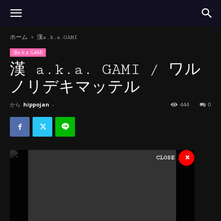
ホーム
漢a.k.a.GAMI
漢a.k.a.GAMI
漢 a.k.a. GAMI / ワル
ノリデキマッテル
から
hippojan
-
444
0
×
CLOSE