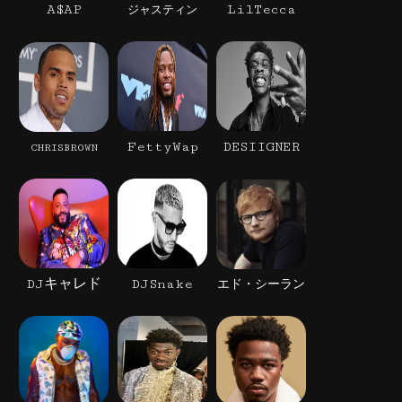
A$AP
LilTecca
ジャスティン
FettyWap
DESIIGNER
CHRISBROWN
DJキャレド
DJSnake
エド・シーラン