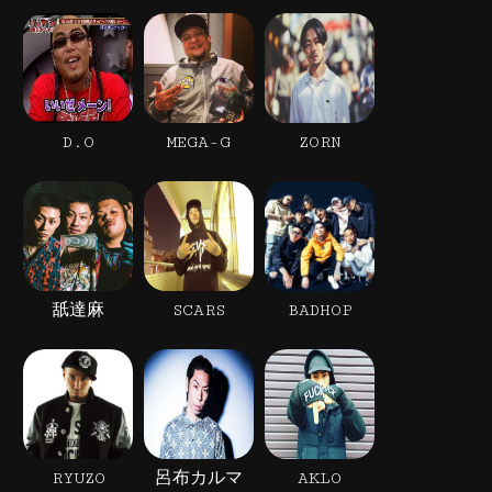
D.O
MEGA-G
ZORN
舐達麻
SCARS
BADHOP
RYUZO
呂布カルマ
AKLO