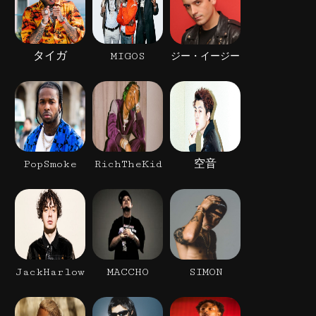
タイガ
MIGOS
ジー・イージー
PopSmoke
RichTheKid
空音
JackHarlow
MACCHO
SIMON