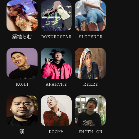
築地らむ
DOKUROSTAR
SLEIVNIR
KOHH
ANARCHY
RYKEY
漢
DOGMA
SMITH-CN