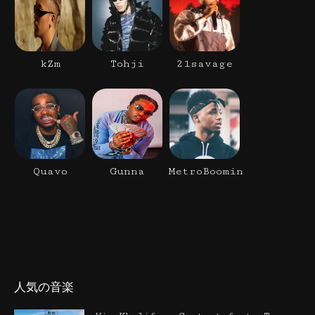
kZm
Tohji
21savage
Quavo
Gunna
MetroBoomin
人気の音楽