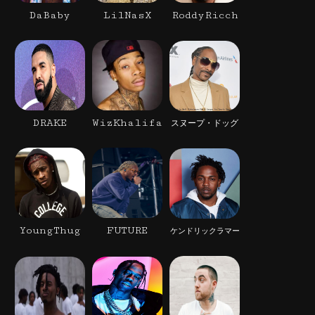
DaBaby
LilNasX
RoddyRicch
DRAKE
WizKhalifa
スヌープ・ドッグ
YoungThug
FUTURE
ケンドリックラマー