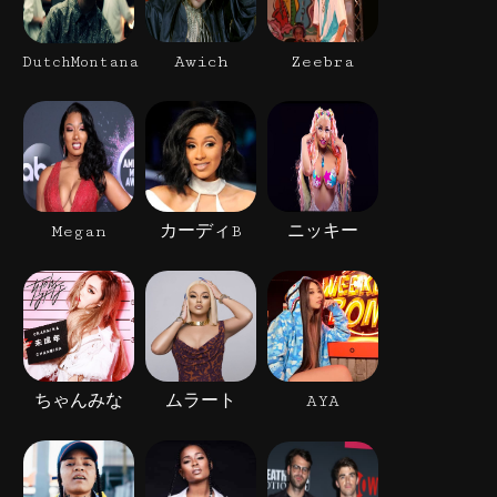
Awich
Zeebra
DutchMontana
Megan
カーディB
ニッキー
ちゃんみな
ムラート
AYA