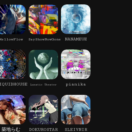
NANAMEUE
MellowFlow
SayShowNowGone
IQUIDHOUSE
pianika
Lunatic Theater
築地らむ
DOKUROSTAR
SLEIVNIR