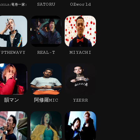
SATORU
OZworld
AGGLA(竜巻一家)
JPTHEWAVY
REAL-T
MIYACHI
韻マン
阿修羅MIC
YZERR