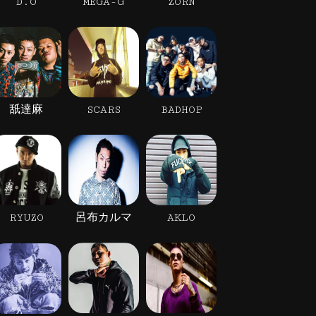
D.O
MEGA-G
ZORN
舐達麻
SCARS
BADHOP
RYUZO
呂布カルマ
AKLO