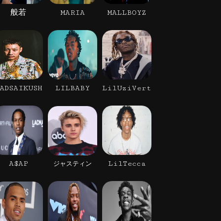
般若
MARIA
MALLBOYZ
ADSAIKUSH
LILBABY
LilUziVert
A$AP
LilTecca
ジャスティン