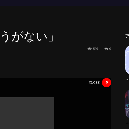
ょうがない」
519
0
m
×
CLOSE
o