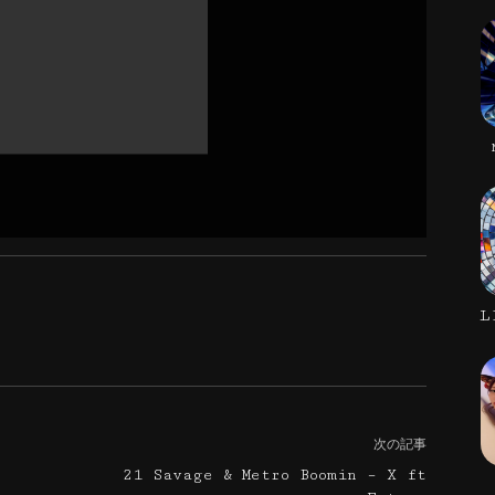
L
次の記事
21 Savage & Metro Boomin – X ft