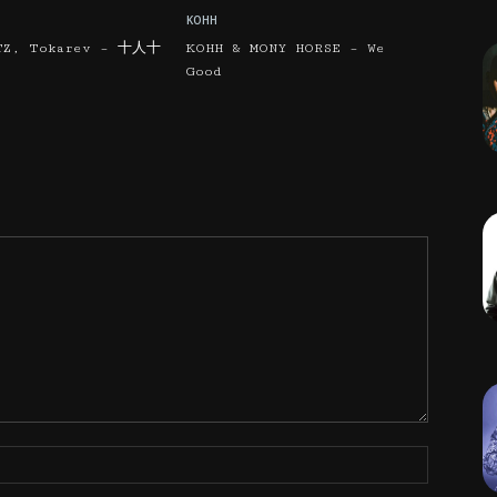
KOHH
TZ, Tokarev – 十人十
KOHH & MONY HORSE – We
Good