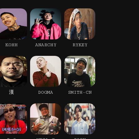
KOHH
ANARCHY
RYKEY
漢
DOGMA
SMITH-CN