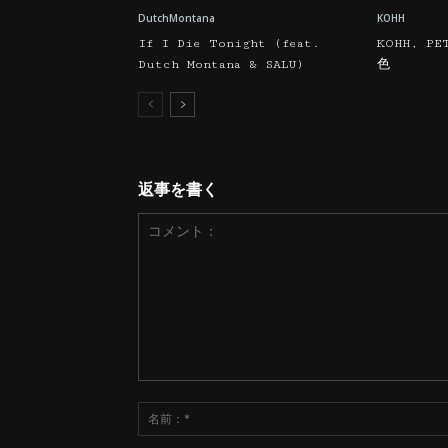
DutchMontana
KOHH
If I Die Tonight (feat.
KOHH, PE
Dutch Montana & SALU)
色
返事を書く