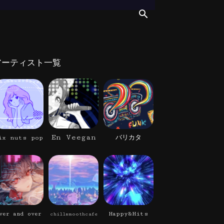
アーティスト一覧
En Veegan
ix nuts pop
バリカタ
Happy&Hits
ver and over
chillsmoothcafe