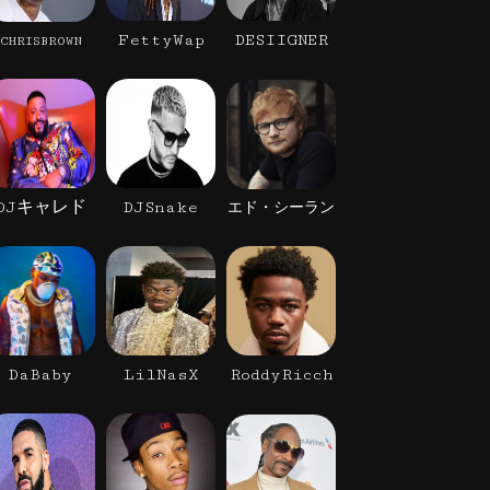
FettyWap
DESIIGNER
CHRISBROWN
DJキャレド
DJSnake
エド・シーラン
DaBaby
LilNasX
RoddyRicch