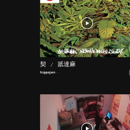
契 / 舐達麻
hippojan
-