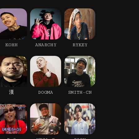
KOHH
ANARCHY
RYKEY
漢
DOGMA
SMITH-CN