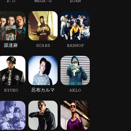
D.O
MEGA-G
ZORN
舐達麻
SCARS
BADHOP
RYUZO
呂布カルマ
AKLO