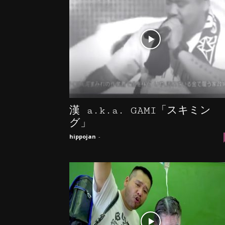
漢 a.k.a. GAMI「スキミン
グ」
hippojan
-