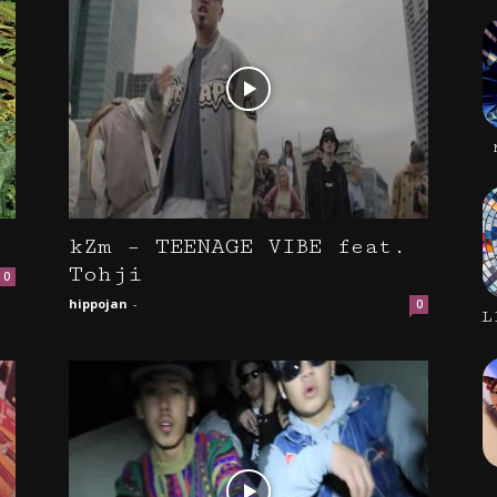
kZm – TEENAGE VIBE feat.
Tohji
0
hippojan
-
0
L