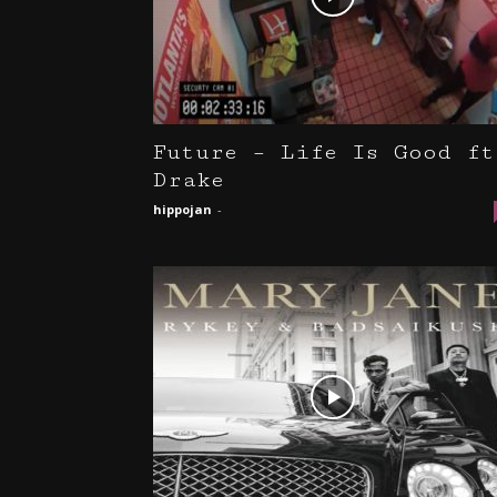
Future – Life Is Good ft
Drake
hippojan
-