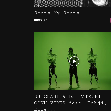
Roots My Roots
hippojan
-
DJ CHARI & DJ TATSUKI –
GOKU VIBES feat. Tohji,
Elle...