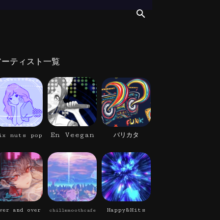
アーティスト一覧
En Veegan
ix nuts pop
バリカタ
Happy&Hits
ver and over
chillsmoothcafe