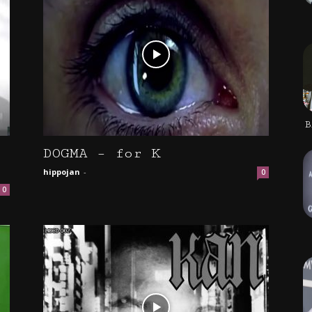
B
DOGMA – for K
hippojan
-
0
0