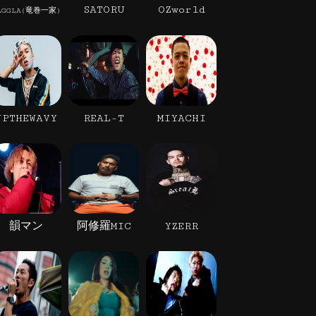
SATORU
OZworld
AGGLA(竜巻一家)
JPTHEWAVY
REAL-T
MIYACHI
韻マン
阿修羅MIC
YZERR