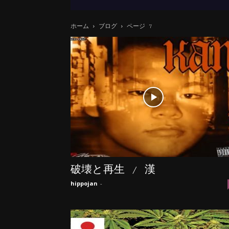
ホーム
ブログ
ページ 7
破壊と再生 / 漢
hippojan
-