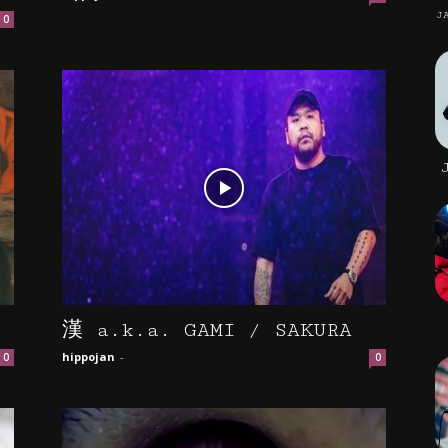
J
0
漢 a.k.a. GAMI / SAKURA
hippojan
-
0
0