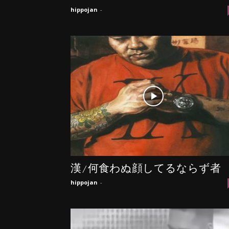
hippojan
-
漢/何食わぬ顔してるならず者
hippojan
-