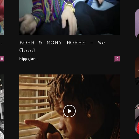
.
KOHH & MONY HORSE – We
Good
hippojan
-
0
0