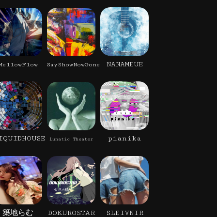
NANAMEUE
MellowFlow
SayShowNowGone
IQUIDHOUSE
pianika
Lunatic Theater
築地らむ
DOKUROSTAR
SLEIVNIR