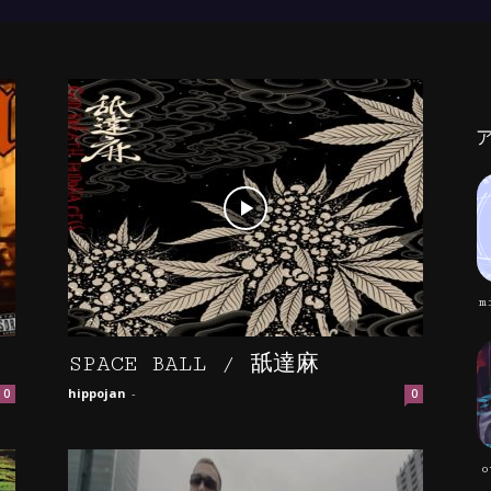
m
SPACE BALL / 舐達麻
hippojan
-
0
0
o