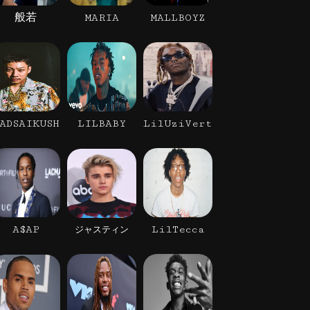
般若
MARIA
MALLBOYZ
ADSAIKUSH
LILBABY
LilUziVert
A$AP
LilTecca
ジャスティン