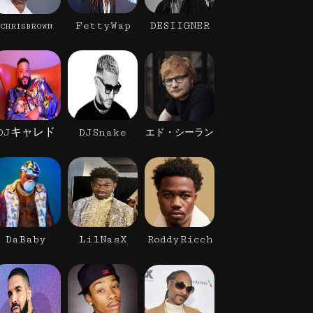
FettyWap
DESIIGNER
CHRISBROWN
DJキャレド
DJSnake
エド・シーラン
DaBaby
LilNasX
RoddyRicch