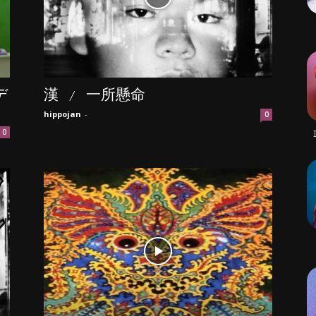
デ
漢 / 一所懸命
hippojan
-
0
0