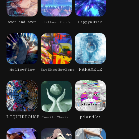
Happy&Hits
over and over
chillsmoothcafe
NANAMEUE
MellowFlow
SayShowNowGone
LIQUIDHOUSE
pianika
Lunatic Theater