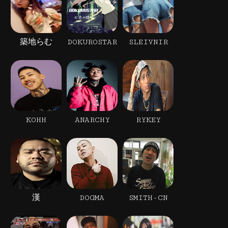
築地らむ
DOKUROSTAR
SLEIVNIR
KOHH
ANARCHY
RYKEY
漢
DOGMA
SMITH-CN