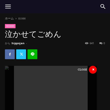
ホーム
KOHH
KOHH
泣かせてごめん
から
hippojan
-
641
0
×
CLOSE