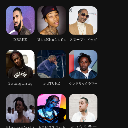
DRAKE
WizKhalifa
スヌープ・ドッグ
YoungThug
FUTURE
ケンドリックラマー
マックミラー
PlayboiCarti
トラビススコット