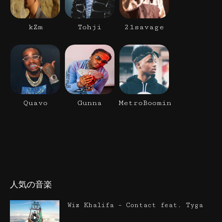
kZm
Tohji
21savage
Quavo
Gunna
MetroBoomin
人気の音楽
Wiz Khalifa – Contact feat. Tyga