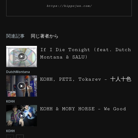
https://hippojan.com/
関連記事
同じ著者から
If I Die Tonight (feat. Dutch
Montana & SALU)
DutchMontana
KOHH, PETZ, Tokarev – 十人十色
KOHH
KOHH & MONY HORSE – We Good
KOHH