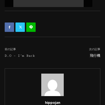
前の記事
次の記事
D.O – I’m Back
飛行機
hippojan