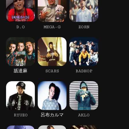
D.O
MEGA-G
ZORN
舐達麻
SCARS
BADHOP
RYUZO
呂布カルマ
AKLO