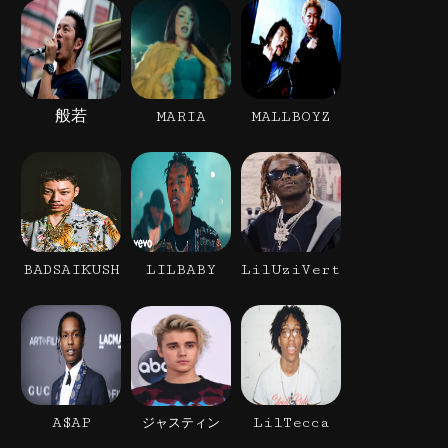
般若
MARIA
MALLBOYZ
BADSAIKUSH
LILBABY
LilUziVert
A$AP
LilTecca
ジャスティン