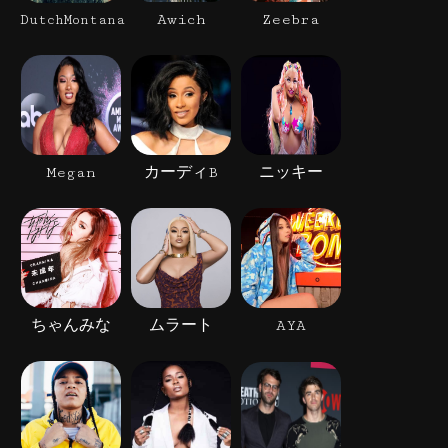
Awich
Zeebra
DutchMontana
Megan
カーディB
ニッキー
ちゃんみな
ムラート
AYA