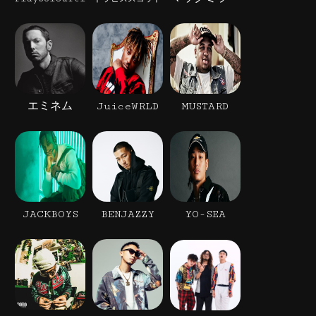
エミネム
JuiceWRLD
MUSTARD
JACKBOYS
BENJAZZY
YO-SEA