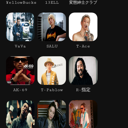
¥ellowBucks
13ELL
変態紳士クラブ
VaVa
SALU
T-Ace
AK-69
T-Pablow
R-指定