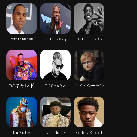
FettyWap
DESIIGNER
CHRISBROWN
DJキャレド
DJSnake
エド・シーラン
DaBaby
LilNasX
RoddyRicch