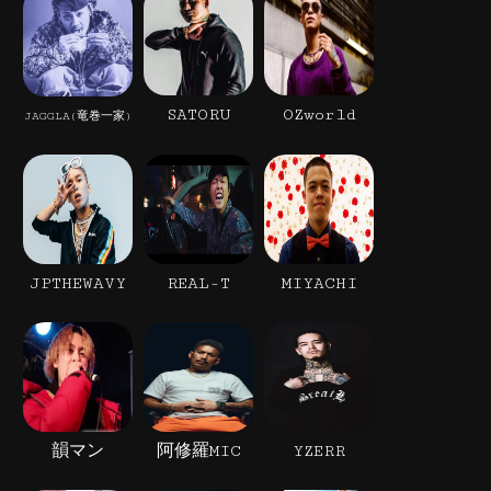
SATORU
OZworld
JAGGLA(竜巻一家)
JPTHEWAVY
REAL-T
MIYACHI
韻マン
阿修羅MIC
YZERR