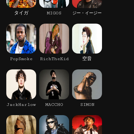
タイガ
MIGOS
ジー・イージー
PopSmoke
RichTheKid
空音
JackHarlow
MACCHO
SIMON