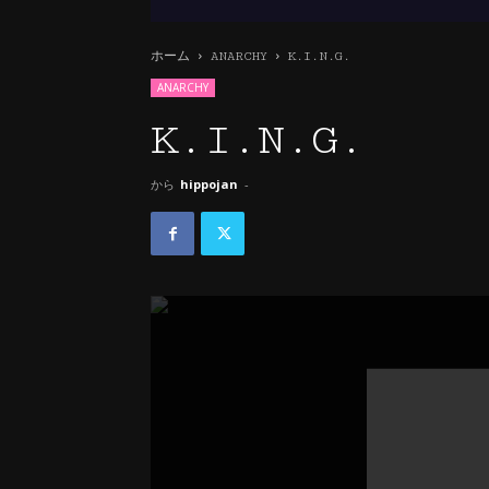
ホーム
ANARCHY
K.I.N.G.
ANARCHY
K.I.N.G.
から
hippojan
-