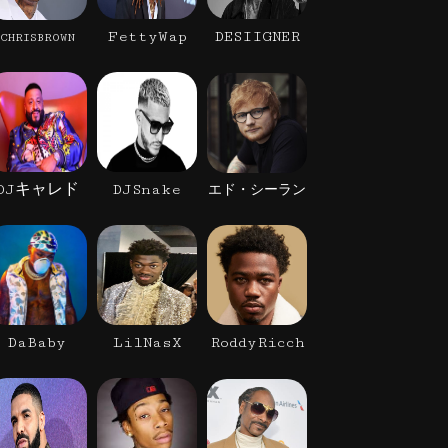
FettyWap
DESIIGNER
CHRISBROWN
DJキャレド
DJSnake
エド・シーラン
DaBaby
LilNasX
RoddyRicch