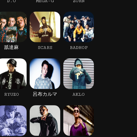
D.O
MEGA-G
ZORN
舐達麻
SCARS
BADHOP
RYUZO
呂布カルマ
AKLO