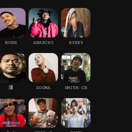
KOHH
ANARCHY
RYKEY
漢
DOGMA
SMITH-CN