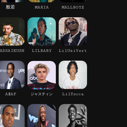
般若
MARIA
MALLBOYZ
ADSAIKUSH
LILBABY
LilUziVert
A$AP
LilTecca
ジャスティン