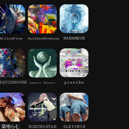
NANAMEUE
MellowFlow
SayShowNowGone
IQUIDHOUSE
pianika
Lunatic Theater
築地らむ
DOKUROSTAR
SLEIVNIR