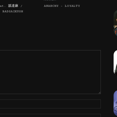
eat. 舐達麻 /
ANARCHY – LOYALTY
& BADSAIKUSH