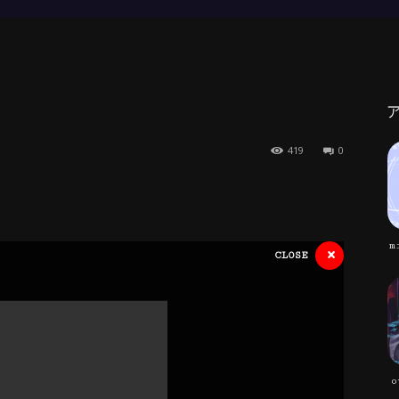
419
0
m
×
CLOSE
o