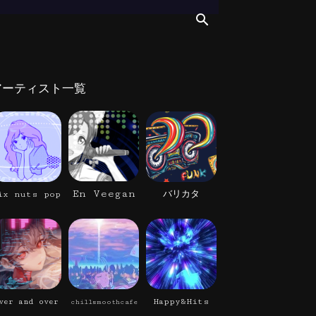
アーティスト一覧
En Veegan
ix nuts pop
バリカタ
Happy&Hits
ver and over
chillsmoothcafe