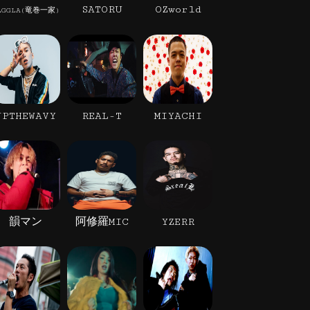
SATORU
OZworld
AGGLA(竜巻一家)
JPTHEWAVY
REAL-T
MIYACHI
韻マン
阿修羅MIC
YZERR