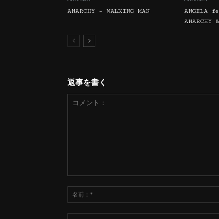
ANARCHY – WALKING MAN
ANGELA f
ANARCHY 
返事を書く