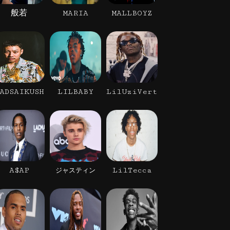
般若
MARIA
MALLBOYZ
ADSAIKUSH
LILBABY
LilUziVert
A$AP
LilTecca
ジャスティン