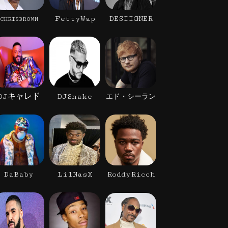
FettyWap
DESIIGNER
CHRISBROWN
DJキャレド
DJSnake
エド・シーラン
DaBaby
LilNasX
RoddyRicch