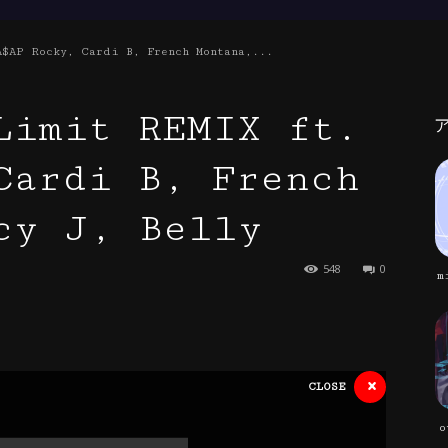
A$AP Rocky, Cardi B, French Montana,...
Limit REMIX ft.
Cardi B, French
cy J, Belly
548
0
m
×
CLOSE
o