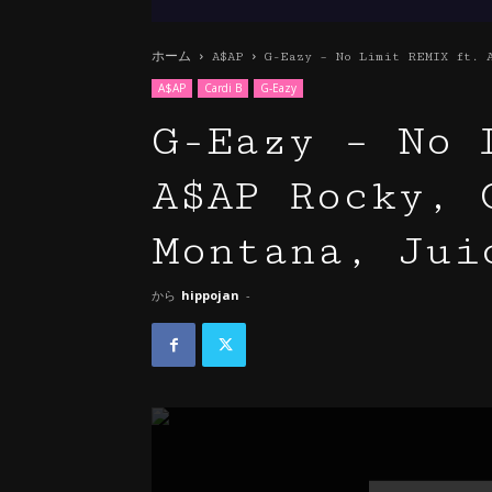
ホーム
A$AP
G-Eazy – No Limit REMIX ft. 
A$AP
Cardi B
G-Eazy
G-Eazy – No 
A$AP Rocky, 
Montana, Jui
から
hippojan
-