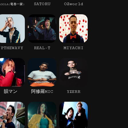
SATORU
OZworld
AGGLA(竜巻一家)
JPTHEWAVY
REAL-T
MIYACHI
韻マン
阿修羅MIC
YZERR