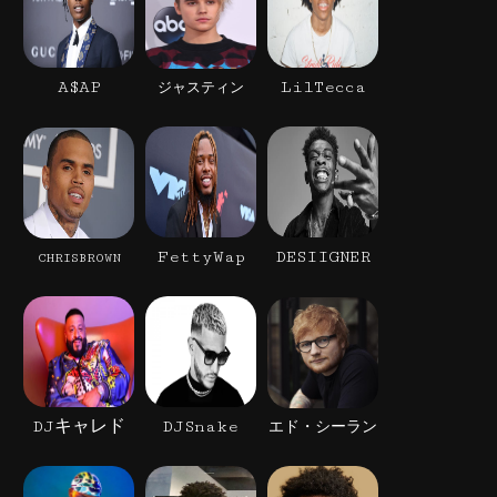
A$AP
LilTecca
ジャスティン
FettyWap
DESIIGNER
CHRISBROWN
DJキャレド
DJSnake
エド・シーラン