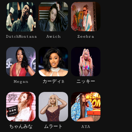
Awich
Zeebra
DutchMontana
Megan
カーディB
ニッキー
ちゃんみな
ムラート
AYA