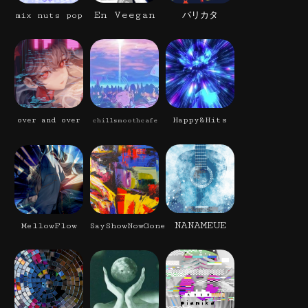
En Veegan
mix nuts pop
バリカタ
Happy&Hits
over and over
chillsmoothcafe
NANAMEUE
MellowFlow
SayShowNowGone