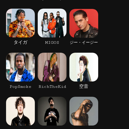
タイガ
MIGOS
ジー・イージー
PopSmoke
RichTheKid
空音