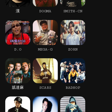
漢
DOGMA
SMITH-CN
D.O
MEGA-G
ZORN
舐達麻
SCARS
BADHOP