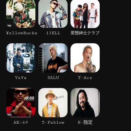
¥ellowBucks
13ELL
変態紳士クラブ
VaVa
SALU
T-Ace
AK-69
T-Pablow
R-指定