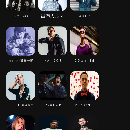
RYUZO
呂布カルマ
AKLO
SATORU
OZworld
JAGGLA(竜巻一家)
JPTHEWAVY
REAL-T
MIYACHI