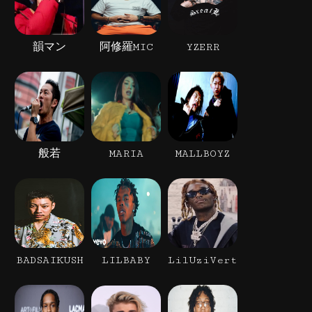
韻マン
阿修羅MIC
YZERR
般若
MARIA
MALLBOYZ
BADSAIKUSH
LILBABY
LilUziVert