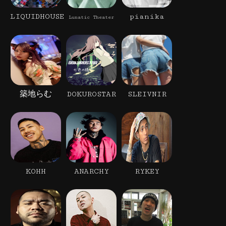
LIQUIDHOUSE
pianika
Lunatic Theater
築地らむ
DOKUROSTAR
SLEIVNIR
KOHH
ANARCHY
RYKEY