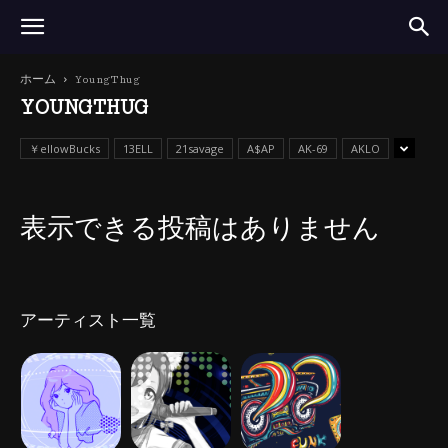
ホーム
YoungThug
YOUNGTHUG
￥ellowBucks
13ELL
21savage
A$AP
AK-69
AKLO
表示できる投稿はありません
アーティスト一覧