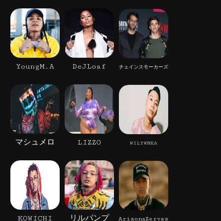
YoungM.A
DeJLoaf
チェインスモーカーズ
マシュメロ
LIZZO
WILYWNKA
KOWICHI
リルパンプ
ArizonaZervas