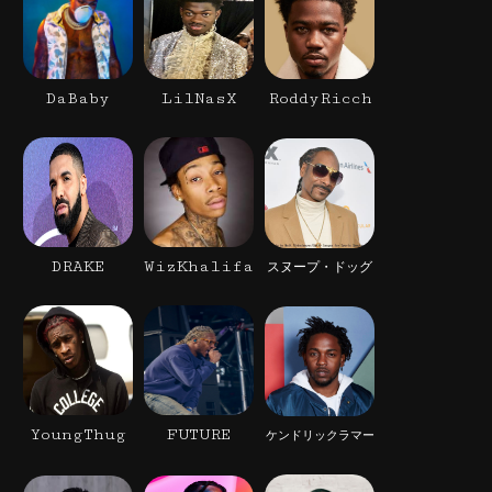
DaBaby
LilNasX
RoddyRicch
DRAKE
WizKhalifa
スヌープ・ドッグ
YoungThug
FUTURE
ケンドリックラマー