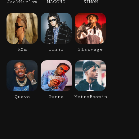
JackHarlow
MACCHO
SIMON
kZm
Tohji
21savage
Quavo
Gunna
MetroBoomin