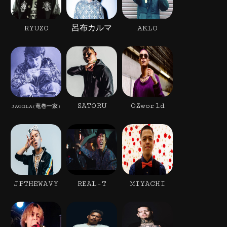
RYUZO
呂布カルマ
AKLO
SATORU
OZworld
JAGGLA(竜巻一家)
JPTHEWAVY
REAL-T
MIYACHI