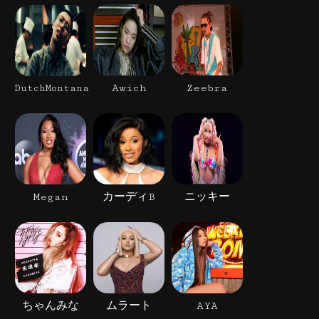
Awich
Zeebra
DutchMontana
Megan
カーディB
ニッキー
ちゃんみな
ムラート
AYA