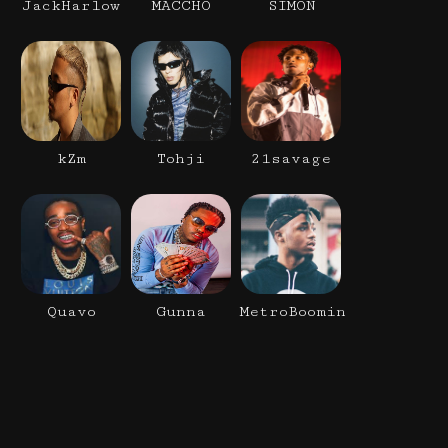
JackHarlow
MACCHO
SIMON
kZm
Tohji
21savage
Quavo
Gunna
MetroBoomin