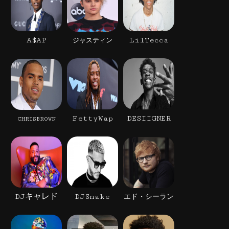
A$AP
LilTecca
ジャスティン
FettyWap
DESIIGNER
CHRISBROWN
DJキャレド
DJSnake
エド・シーラン