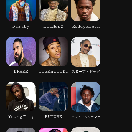
DaBaby
LilNasX
RoddyRicch
DRAKE
WizKhalifa
スヌープ・ドッグ
YoungThug
FUTURE
ケンドリックラマー