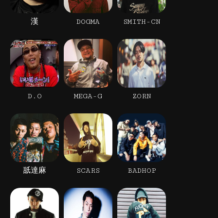
漢
DOGMA
SMITH-CN
D.O
MEGA-G
ZORN
舐達麻
SCARS
BADHOP