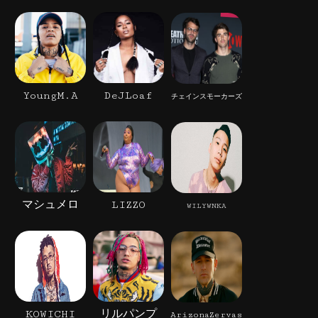
YoungM.A
DeJLoaf
チェインスモーカーズ
マシュメロ
LIZZO
WILYWNKA
KOWICHI
リルパンプ
ArizonaZervas