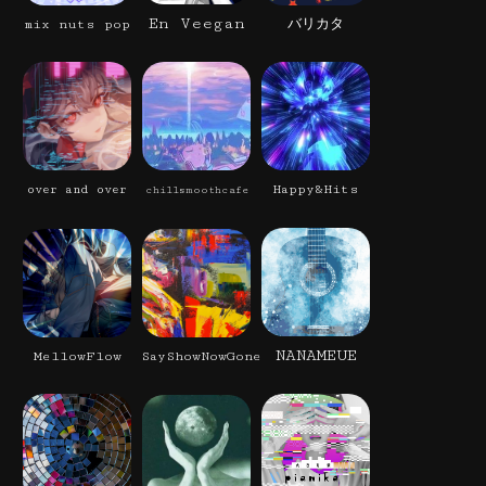
En Veegan
mix nuts pop
バリカタ
Happy&Hits
over and over
chillsmoothcafe
NANAMEUE
MellowFlow
SayShowNowGone