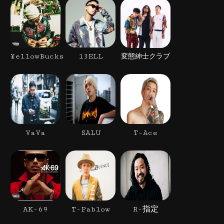
¥ellowBucks
13ELL
変態紳士クラブ
VaVa
SALU
T-Ace
AK-69
T-Pablow
R-指定