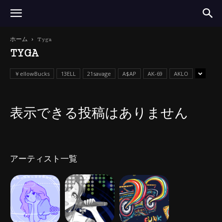
ホーム
Tyga
TYGA
￥ellowBucks
13ELL
21savage
A$AP
AK-69
AKLO
表示できる投稿はありません
アーティスト一覧