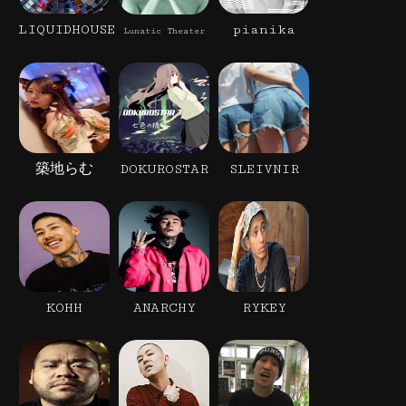
LIQUIDHOUSE
pianika
Lunatic Theater
築地らむ
DOKUROSTAR
SLEIVNIR
KOHH
ANARCHY
RYKEY