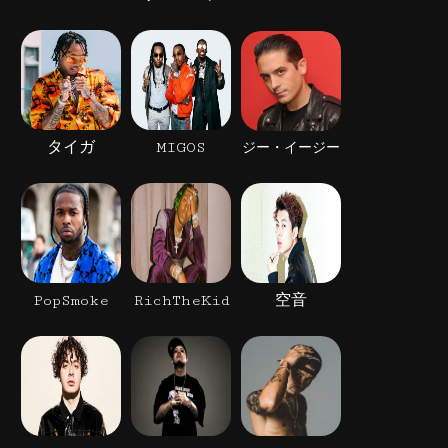
タイガ
MIGOS
ジー・イージー
PopSmoke
RichTheKid
空音