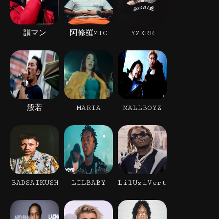
韻マン
阿修羅MIC
YZERR
般若
MARIA
MALLBOYZ
BADSAIKUSH
LILBABY
LilUziVert