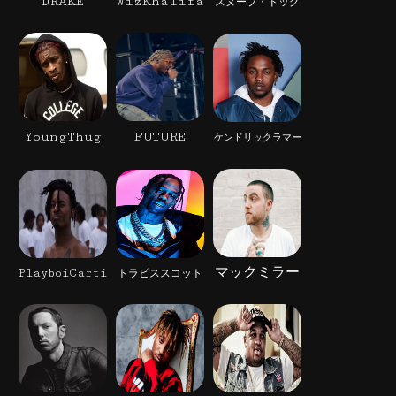
DRAKE
WizKhalifa
スヌープ・ドッグ
YoungThug
FUTURE
ケンドリックラマー
マックミラー
PlayboiCarti
トラビススコット