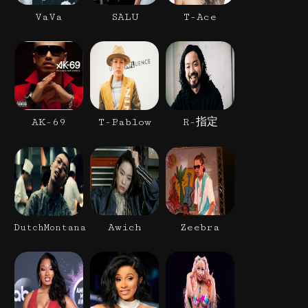
VaVa
SALU
T-Ace
AK-69
T-Pablow
R-指定
Awich
Zeebra
DutchMontana