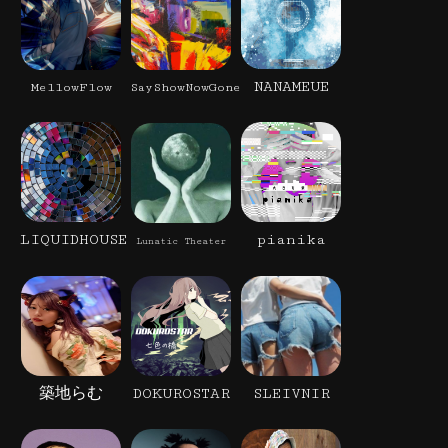
NANAMEUE
MellowFlow
SayShowNowGone
LIQUIDHOUSE
pianika
Lunatic Theater
築地らむ
DOKUROSTAR
SLEIVNIR