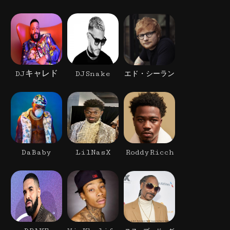
DJキャレド
DJSnake
エド・シーラン
DaBaby
LilNasX
RoddyRicch