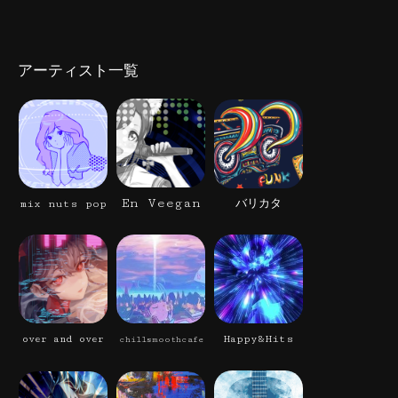
アーティスト一覧
En Veegan
mix nuts pop
バリカタ
Happy&Hits
over and over
chillsmoothcafe