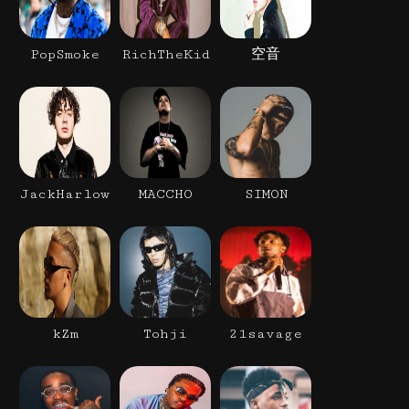
PopSmoke
RichTheKid
空音
JackHarlow
MACCHO
SIMON
kZm
Tohji
21savage