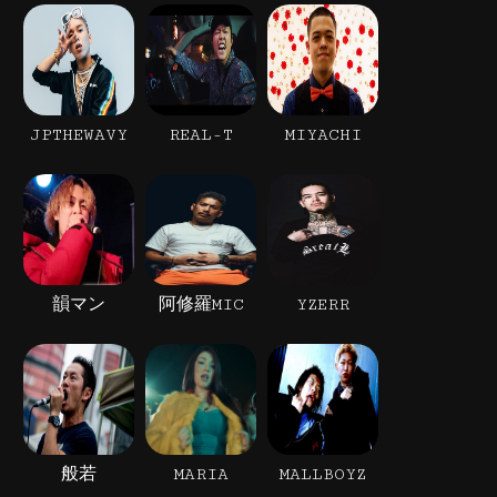
JPTHEWAVY
REAL-T
MIYACHI
韻マン
阿修羅MIC
YZERR
般若
MARIA
MALLBOYZ