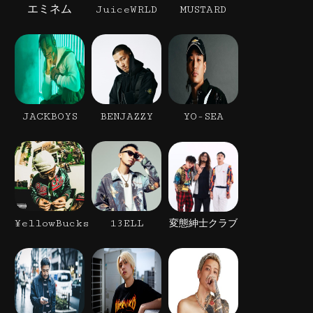
エミネム
JuiceWRLD
MUSTARD
JACKBOYS
BENJAZZY
YO-SEA
¥ellowBucks
13ELL
変態紳士クラブ