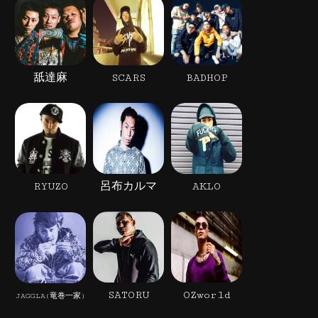
舐達麻
SCARS
BADHOP
RYUZO
呂布カルマ
AKLO
SATORU
OZworld
JAGGLA(竜巻一家)