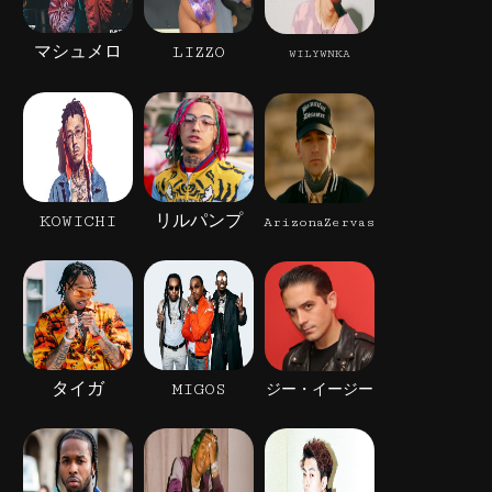
マシュメロ
LIZZO
WILYWNKA
KOWICHI
リルパンプ
ArizonaZervas
タイガ
MIGOS
ジー・イージー