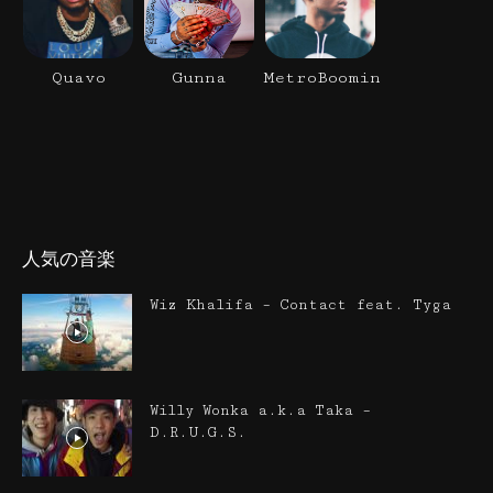
Quavo
Gunna
MetroBoomin
人気の音楽
Wiz Khalifa – Contact feat. Tyga
Willy Wonka a.k.a Taka –
D.R.U.G.S.