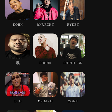
KOHH
ANARCHY
RYKEY
漢
DOGMA
SMITH-CN
D.O
MEGA-G
ZORN