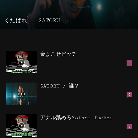
くたばれ – SATORU
金よこせビッチ
0
SATORU / 誰？
0
アナル舐めろMother fucker
0