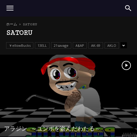
ホーム
SATORU
SATORU
￥ellowBucks
13ELL
21savage
A$AP
AK-69
AKLO
アラジン ～ユンボを盗んだわたる～