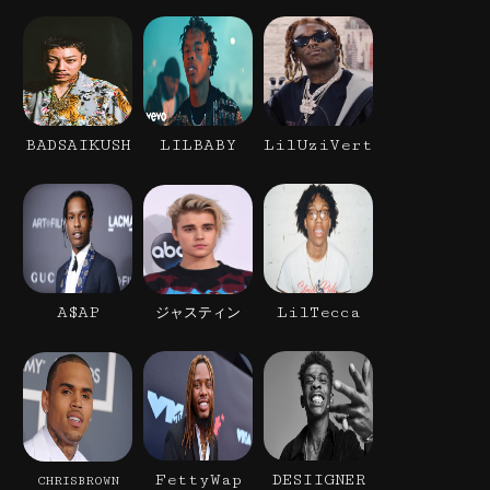
BADSAIKUSH
LILBABY
LilUziVert
A$AP
LilTecca
ジャスティン
FettyWap
DESIIGNER
CHRISBROWN