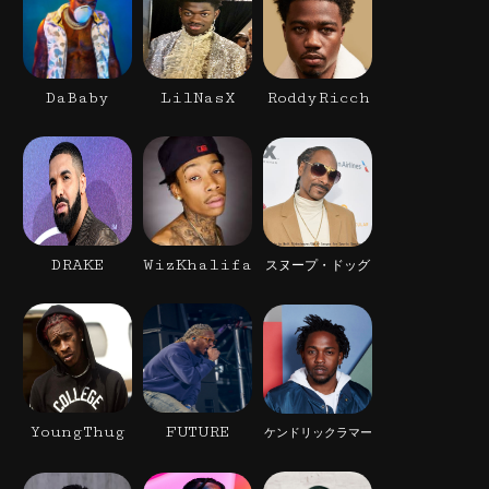
DaBaby
LilNasX
RoddyRicch
DRAKE
WizKhalifa
スヌープ・ドッグ
YoungThug
FUTURE
ケンドリックラマー