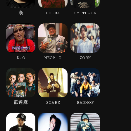
漢
DOGMA
SMITH-CN
D.O
MEGA-G
ZORN
舐達麻
SCARS
BADHOP