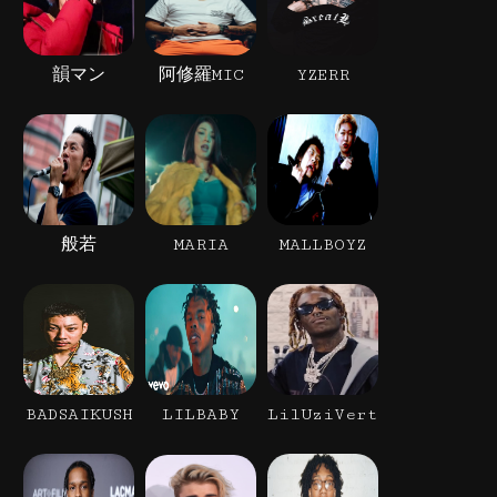
韻マン
阿修羅MIC
YZERR
般若
MARIA
MALLBOYZ
BADSAIKUSH
LILBABY
LilUziVert