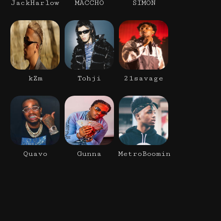
JackHarlow
MACCHO
SIMON
kZm
Tohji
21savage
Quavo
Gunna
MetroBoomin