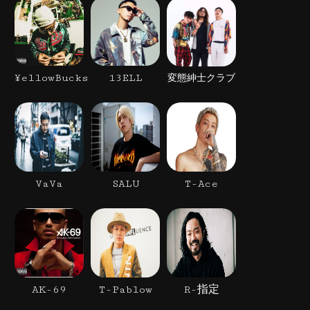
¥ellowBucks
13ELL
変態紳士クラブ
VaVa
SALU
T-Ace
AK-69
T-Pablow
R-指定