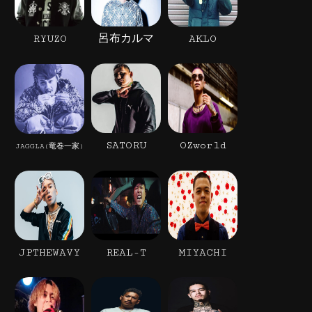
RYUZO
呂布カルマ
AKLO
SATORU
OZworld
JAGGLA(竜巻一家)
JPTHEWAVY
REAL-T
MIYACHI