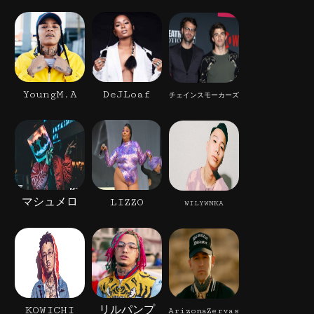
YoungM.A
DeJLoaf
チェインスモーカーズ
マシュメロ
LIZZO
WILYWNKA
KOWICHI
リルパンプ
ArizonaZervas