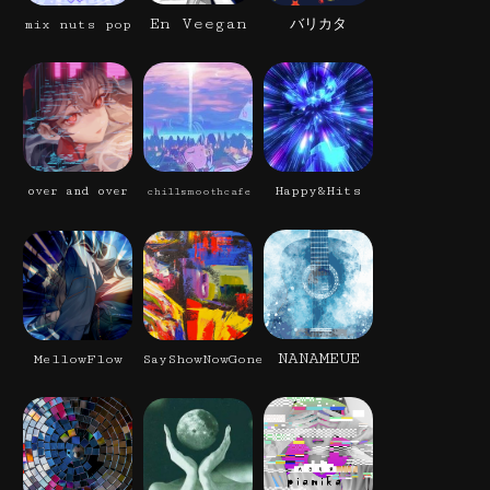
En Veegan
mix nuts pop
バリカタ
Happy&Hits
over and over
chillsmoothcafe
NANAMEUE
MellowFlow
SayShowNowGone