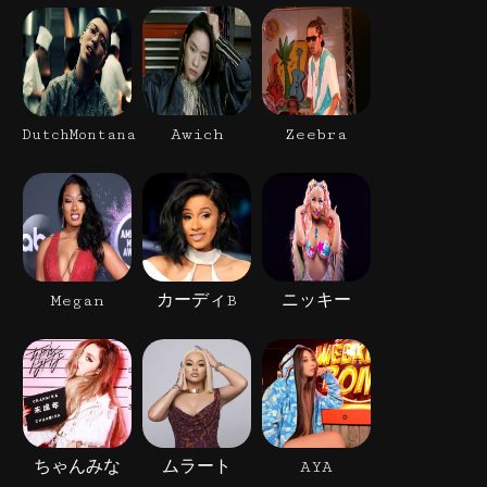
Awich
Zeebra
DutchMontana
Megan
カーディB
ニッキー
ちゃんみな
ムラート
AYA