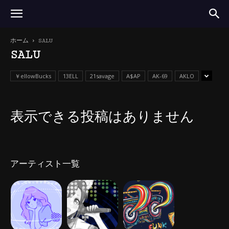
ホーム
SALU
SALU
￥ellowBucks
13ELL
21savage
A$AP
AK-69
AKLO
表示できる投稿はありません
アーティスト一覧