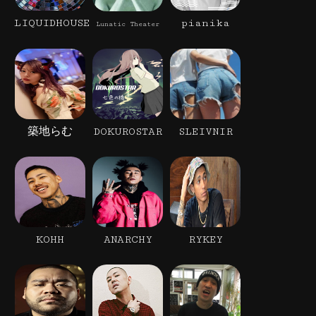
LIQUIDHOUSE
pianika
Lunatic Theater
築地らむ
DOKUROSTAR
SLEIVNIR
KOHH
ANARCHY
RYKEY