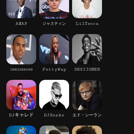
A$AP
LilTecca
ジャスティン
FettyWap
DESIIGNER
CHRISBROWN
DJキャレド
DJSnake
エド・シーラン