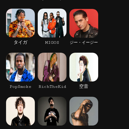
タイガ
MIGOS
ジー・イージー
PopSmoke
RichTheKid
空音