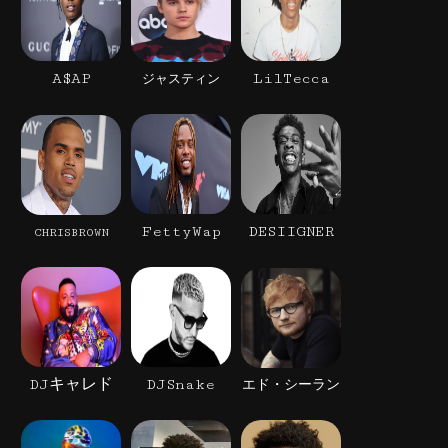
A$AP
LilTecca
ジャスティン
FettyWap
DESIIGNER
CHRISBROWN
DJキャレド
DJSnake
エド・シーラン