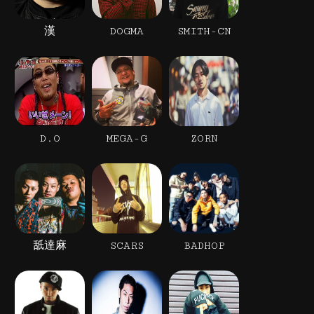
漢
DOGMA
SMITH-CN
D.O
MEGA-G
ZORN
舐達麻
SCARS
BADHOP