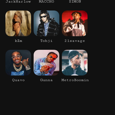
JackHarlow
MACCHO
SIMON
kZm
Tohji
21savage
Quavo
Gunna
MetroBoomin