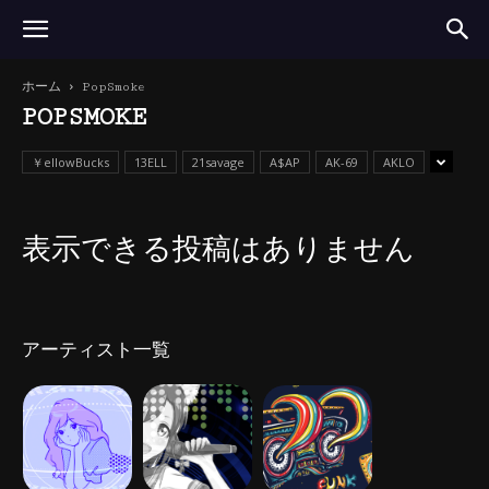
ホーム
PopSmoke
POPSMOKE
￥ellowBucks
13ELL
21savage
A$AP
AK-69
AKLO
表示できる投稿はありません
アーティスト一覧