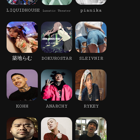
LIQUIDHOUSE
pianika
Lunatic Theater
築地らむ
DOKUROSTAR
SLEIVNIR
KOHH
ANARCHY
RYKEY