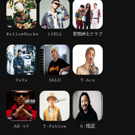
¥ellowBucks
13ELL
変態紳士クラブ
VaVa
SALU
T-Ace
AK-69
T-Pablow
R-指定