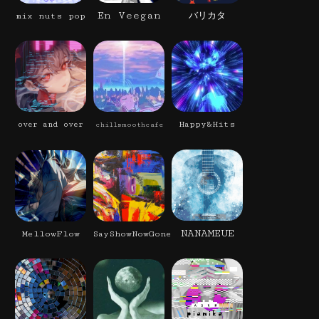
En Veegan
mix nuts pop
バリカタ
Happy&Hits
over and over
chillsmoothcafe
NANAMEUE
MellowFlow
SayShowNowGone