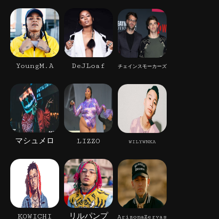
YoungM.A
DeJLoaf
チェインスモーカーズ
マシュメロ
LIZZO
WILYWNKA
KOWICHI
リルパンプ
ArizonaZervas