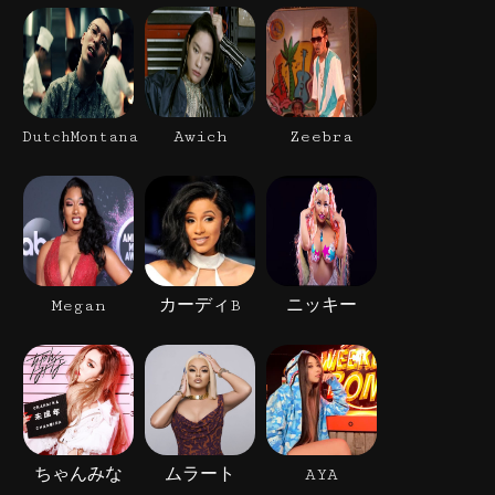
Awich
Zeebra
DutchMontana
Megan
カーディB
ニッキー
ちゃんみな
ムラート
AYA