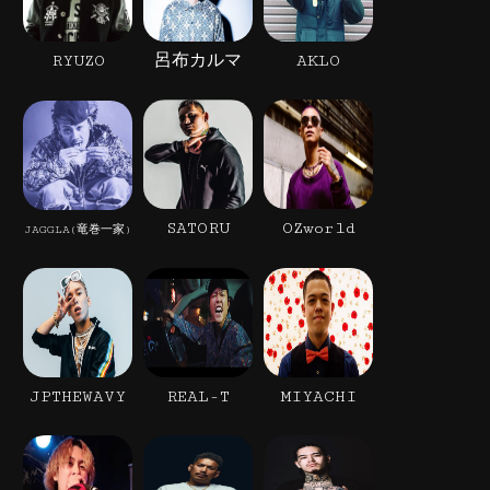
RYUZO
呂布カルマ
AKLO
SATORU
OZworld
JAGGLA(竜巻一家)
JPTHEWAVY
REAL-T
MIYACHI