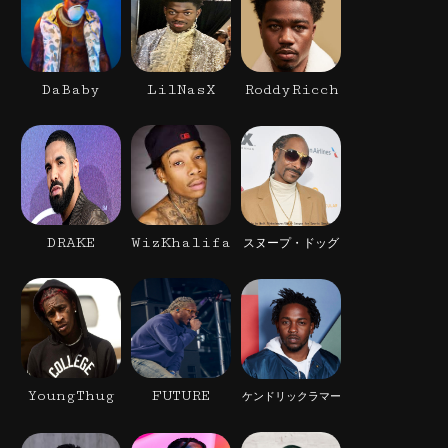
DaBaby
LilNasX
RoddyRicch
DRAKE
WizKhalifa
スヌープ・ドッグ
YoungThug
FUTURE
ケンドリックラマー