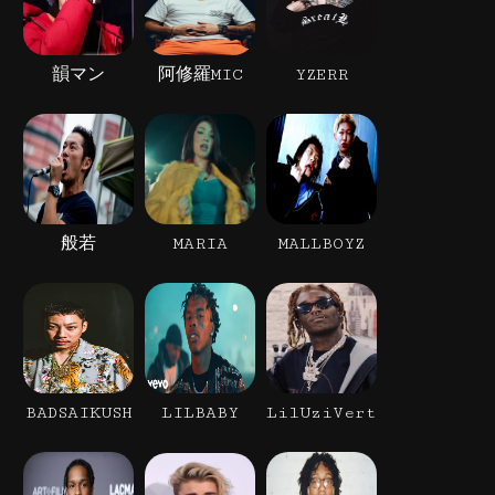
韻マン
阿修羅MIC
YZERR
般若
MARIA
MALLBOYZ
BADSAIKUSH
LILBABY
LilUziVert