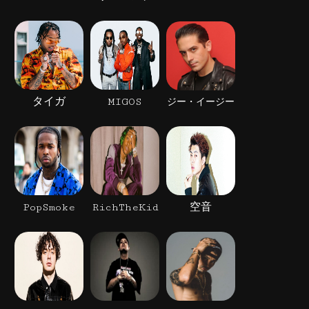
タイガ
MIGOS
ジー・イージー
PopSmoke
RichTheKid
空音