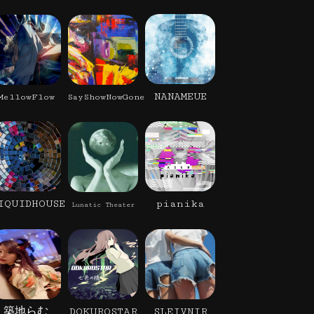
NANAMEUE
MellowFlow
SayShowNowGone
IQUIDHOUSE
pianika
Lunatic Theater
築地らむ
DOKUROSTAR
SLEIVNIR