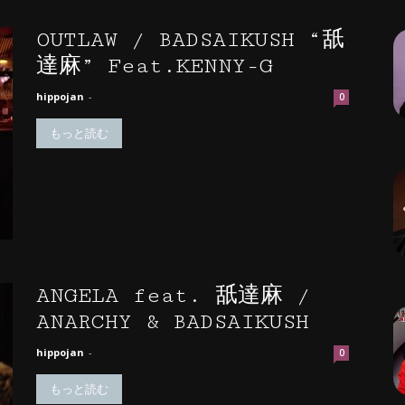
OUTLAW / BADSAIKUSH “舐
達麻” Feat.KENNY-G
hippojan
-
0
もっと読む
ANGELA feat. 舐達麻 /
ANARCHY & BADSAIKUSH
hippojan
-
0
もっと読む