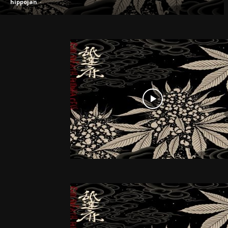
hippojan
-