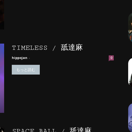
TIMELESS / 舐達麻
hippojan
-
0
もっと読む
SPACE BALL / 舐達麻