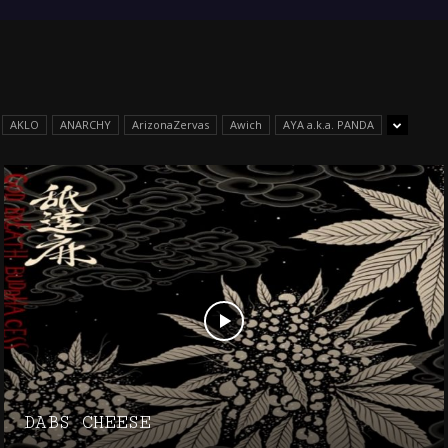
AKLO
ANARCHY
ArizonaZervas
Awich
AYA a.k.a. PANDA
DABS CHEESE