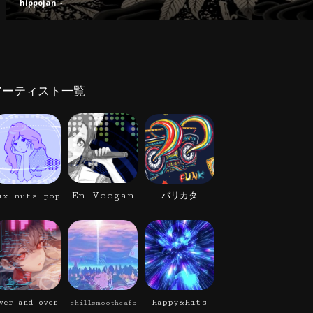
hippojan
-
アーティスト一覧
En Veegan
ix nuts pop
バリカタ
Happy&Hits
ver and over
chillsmoothcafe