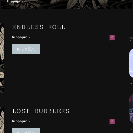
hippojan
-
ENDLESS ROLL
hippojan
-
0
もっと読む
m
LOST BUBBLERS
hippojan
-
0
o