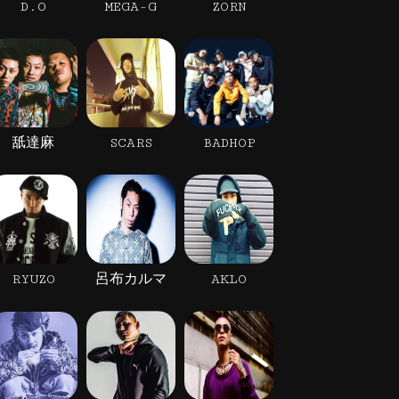
D.O
MEGA-G
ZORN
舐達麻
SCARS
BADHOP
RYUZO
呂布カルマ
AKLO