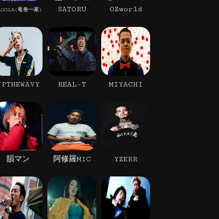
SATORU
OZworld
AGGLA(竜巻一家)
JPTHEWAVY
REAL-T
MIYACHI
韻マン
阿修羅MIC
YZERR