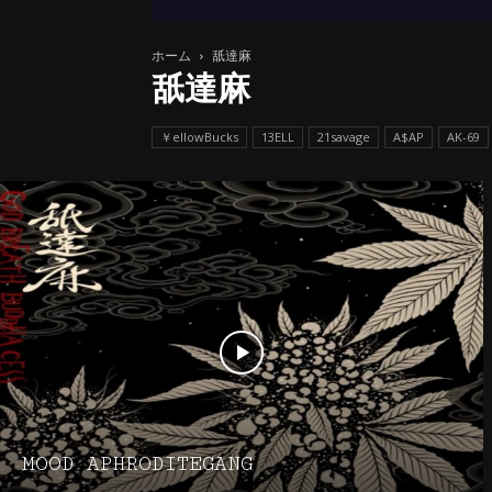
ホーム
舐達麻
舐達麻
￥ellowBucks
13ELL
21savage
A$AP
AK-69
MOOD APHRODITEGANG