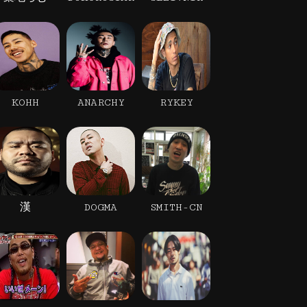
KOHH
ANARCHY
RYKEY
漢
DOGMA
SMITH-CN