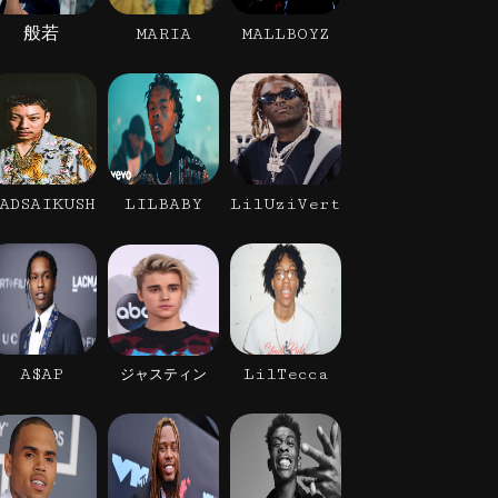
般若
MARIA
MALLBOYZ
ADSAIKUSH
LILBABY
LilUziVert
A$AP
LilTecca
ジャスティン