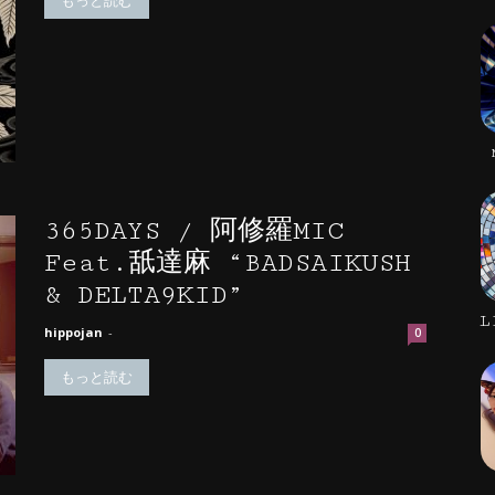
もっと読む
365DAYS / 阿修羅MIC
Feat.舐達麻 “BADSAIKUSH
& DELTA9KID”
L
hippojan
-
0
もっと読む