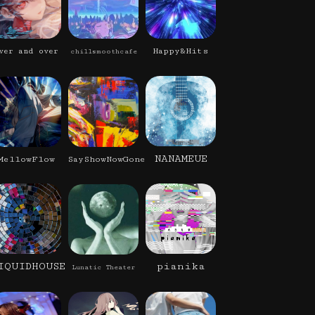
Happy&Hits
ver and over
chillsmoothcafe
NANAMEUE
MellowFlow
SayShowNowGone
IQUIDHOUSE
pianika
Lunatic Theater