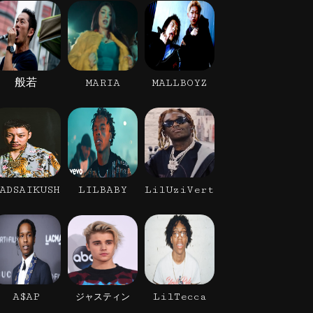
般若
MARIA
MALLBOYZ
ADSAIKUSH
LILBABY
LilUziVert
A$AP
LilTecca
ジャスティン