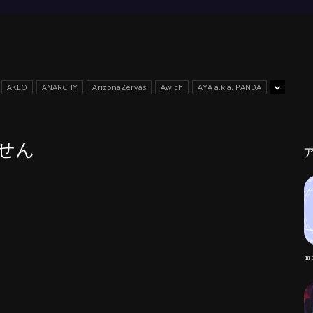
AKLO
ANARCHY
ArizonaZervas
Awich
AYA a.k.a. PANDA
せん
m