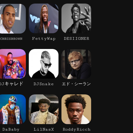
FettyWap
DESIIGNER
CHRISBROWN
DJキャレド
DJSnake
エド・シーラン
DaBaby
LilNasX
RoddyRicch