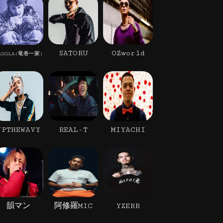
SATORU
OZworld
AGGLA(竜巻一家)
JPTHEWAVY
REAL-T
MIYACHI
韻マン
阿修羅MIC
YZERR