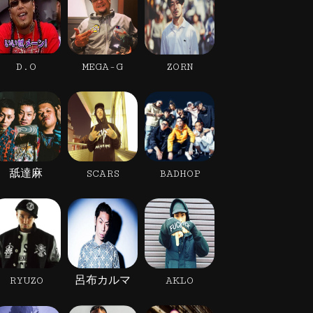
D.O
MEGA-G
ZORN
舐達麻
SCARS
BADHOP
RYUZO
呂布カルマ
AKLO