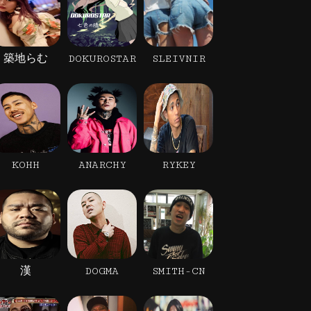
築地らむ
DOKUROSTAR
SLEIVNIR
KOHH
ANARCHY
RYKEY
漢
DOGMA
SMITH-CN