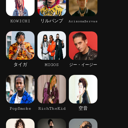
KOWICHI
リルパンプ
ArizonaZervas
タイガ
MIGOS
ジー・イージー
PopSmoke
RichTheKid
空音