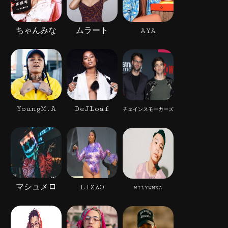
ちゃんみな
ムラート
AYA
YoungM.A
DeJLoaf
チェインスモーカーズ
マシュメロ
LIZZO
WILYWNKA