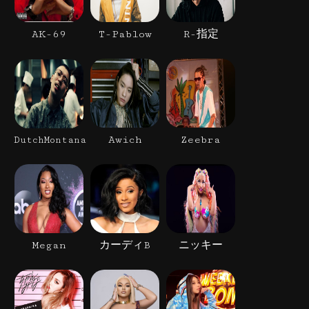
AK-69
T-Pablow
R-指定
Awich
Zeebra
DutchMontana
Megan
カーディB
ニッキー