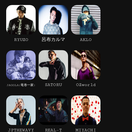
RYUZO
呂布カルマ
AKLO
SATORU
OZworld
JAGGLA(竜巻一家)
JPTHEWAVY
REAL-T
MIYACHI