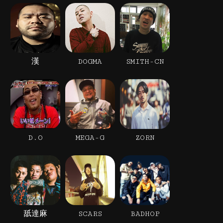
漢
DOGMA
SMITH-CN
D.O
MEGA-G
ZORN
舐達麻
SCARS
BADHOP