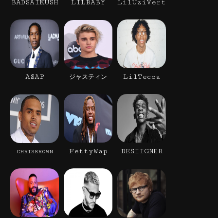
BADSAIKUSH
LILBABY
LilUziVert
A$AP
LilTecca
ジャスティン
FettyWap
DESIIGNER
CHRISBROWN