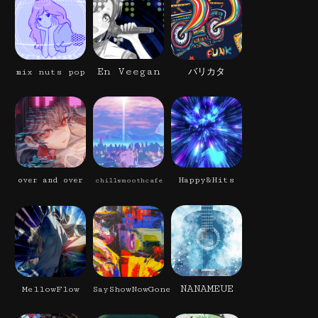
En Veegan
mix nuts pop
バリカタ
Happy&Hits
over and over
chillsmoothcafe
NANAMEUE
MellowFlow
SayShowNowGone