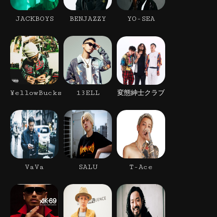
JACKBOYS
BENJAZZY
YO-SEA
¥ellowBucks
13ELL
変態紳士クラブ
VaVa
SALU
T-Ace