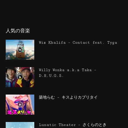
人気の音楽
Wiz Khalifa – Contact feat. Tyga
Willy Wonka a.k.a Taka –
D.R.U.G.S.
築地らむ – キスよりカブリタイ
Lunatic Theater – さくらのとき