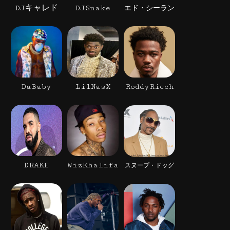
DJキャレド
DJSnake
エド・シーラン
DaBaby
LilNasX
RoddyRicch
DRAKE
WizKhalifa
スヌープ・ドッグ