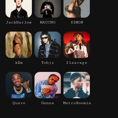
JackHarlow
MACCHO
SIMON
kZm
Tohji
21savage
Quavo
Gunna
MetroBoomin