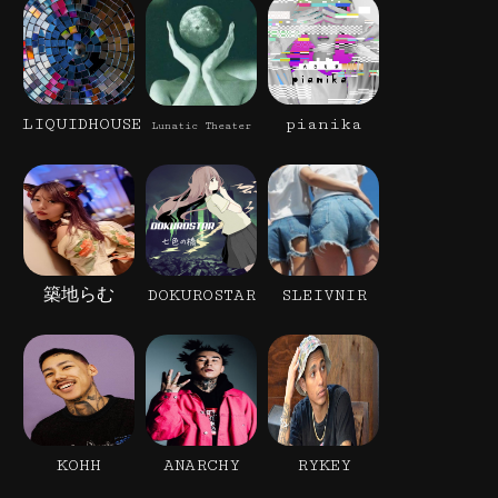
LIQUIDHOUSE
pianika
Lunatic Theater
築地らむ
DOKUROSTAR
SLEIVNIR
KOHH
ANARCHY
RYKEY