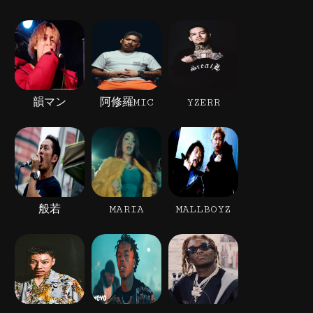
韻マン
阿修羅MIC
YZERR
般若
MARIA
MALLBOYZ