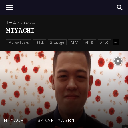
ホーム
MIYACHI
MIYACHI
￥ellowBucks
13ELL
21savage
A$AP
AK-69
AKLO
MIYACHI – WAKARIMASEN