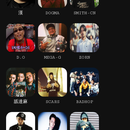
漢
DOGMA
SMITH-CN
D.O
MEGA-G
ZORN
舐達麻
SCARS
BADHOP