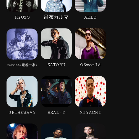
RYUZO
呂布カルマ
AKLO
SATORU
OZworld
JAGGLA(竜巻一家)
JPTHEWAVY
REAL-T
MIYACHI