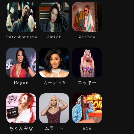
Awich
Zeebra
DutchMontana
Megan
カーディB
ニッキー
ちゃんみな
ムラート
AYA