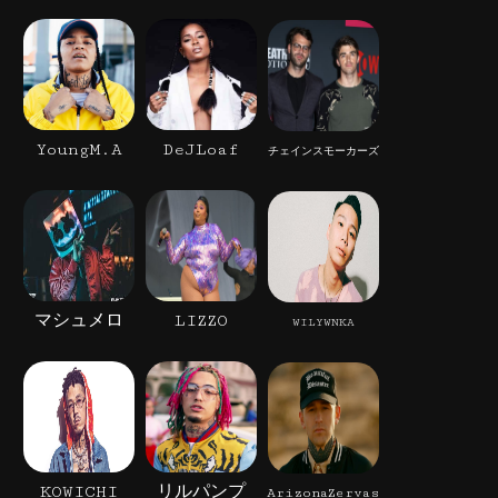
YoungM.A
DeJLoaf
チェインスモーカーズ
マシュメロ
LIZZO
WILYWNKA
KOWICHI
リルパンプ
ArizonaZervas