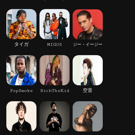
タイガ
MIGOS
ジー・イージー
PopSmoke
RichTheKid
空音