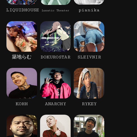
LIQUIDHOUSE
pianika
Lunatic Theater
築地らむ
DOKUROSTAR
SLEIVNIR
KOHH
ANARCHY
RYKEY