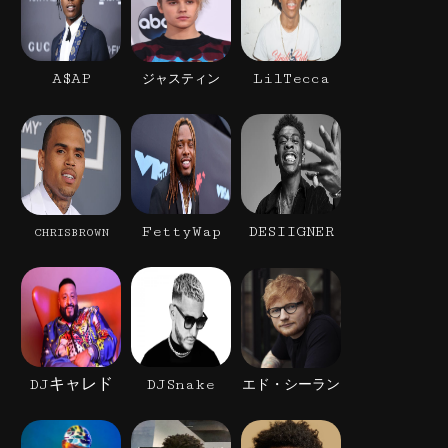
A$AP
LilTecca
ジャスティン
FettyWap
DESIIGNER
CHRISBROWN
DJキャレド
DJSnake
エド・シーラン