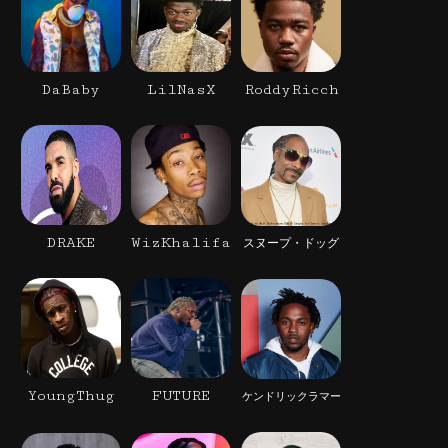
DaBaby
LilNasX
RoddyRicch
DRAKE
WizKhalifa
スヌープ・ドッグ
YoungThug
FUTURE
ケンドリックラマー