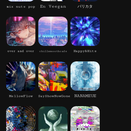
En Veegan
mix nuts pop
バリカタ
Happy&Hits
over and over
chillsmoothcafe
NANAMEUE
MellowFlow
SayShowNowGone