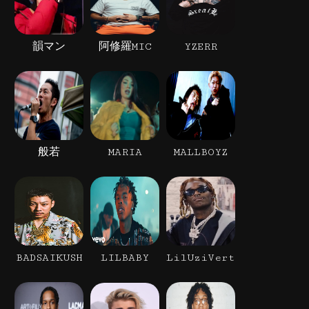
韻マン
阿修羅MIC
YZERR
般若
MARIA
MALLBOYZ
BADSAIKUSH
LILBABY
LilUziVert