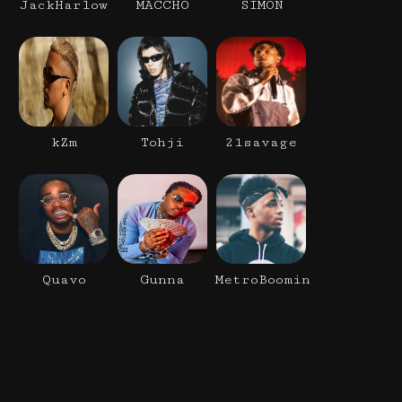
JackHarlow
MACCHO
SIMON
kZm
Tohji
21savage
Quavo
Gunna
MetroBoomin