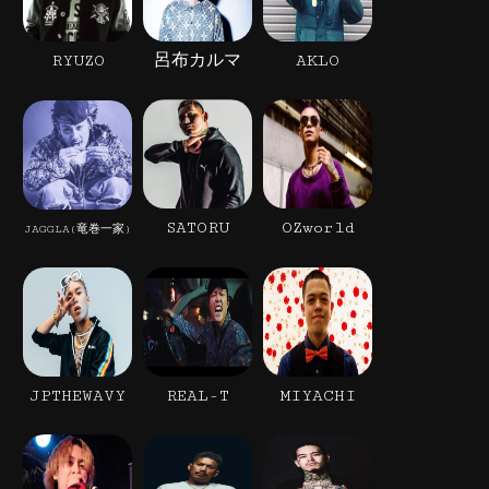
RYUZO
呂布カルマ
AKLO
SATORU
OZworld
JAGGLA(竜巻一家)
JPTHEWAVY
REAL-T
MIYACHI