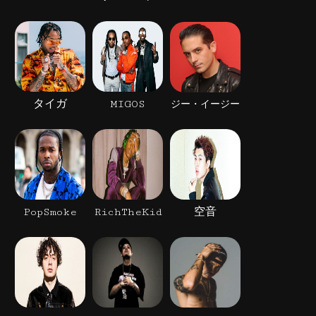
タイガ
MIGOS
ジー・イージー
PopSmoke
RichTheKid
空音