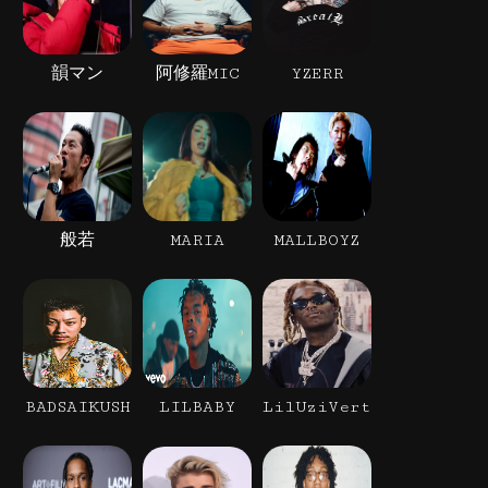
韻マン
阿修羅MIC
YZERR
般若
MARIA
MALLBOYZ
BADSAIKUSH
LILBABY
LilUziVert