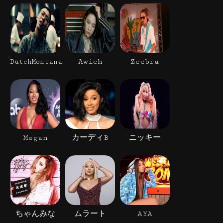
Awich
Zeebra
DutchMontana
Megan
カーディB
ニッキー
ちゃんみな
ムラート
AYA