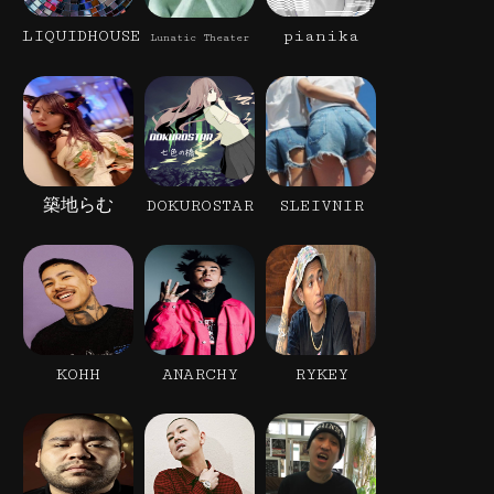
LIQUIDHOUSE
pianika
Lunatic Theater
築地らむ
DOKUROSTAR
SLEIVNIR
KOHH
ANARCHY
RYKEY