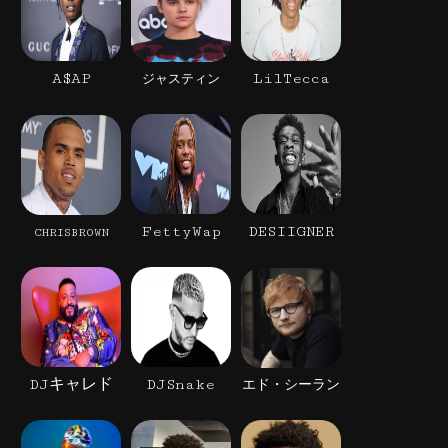
A$AP
LilTecca
ジャスティン
FettyWap
DESIIGNER
CHRISBROWN
DJキャレド
DJSnake
エド・シーラン