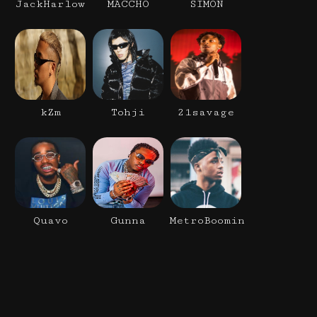
JackHarlow
MACCHO
SIMON
kZm
Tohji
21savage
Quavo
Gunna
MetroBoomin