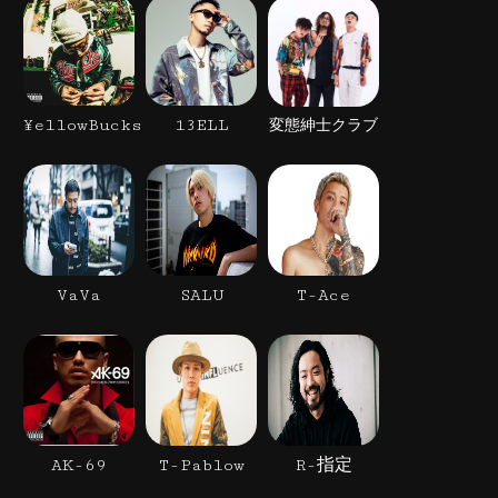
¥ellowBucks
13ELL
変態紳士クラブ
VaVa
SALU
T-Ace
AK-69
T-Pablow
R-指定