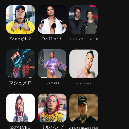
YoungM.A
DeJLoaf
チェインスモーカーズ
マシュメロ
LIZZO
WILYWNKA
KOWICHI
リルパンプ
ArizonaZervas