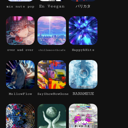
En Veegan
mix nuts pop
バリカタ
Happy&Hits
over and over
chillsmoothcafe
NANAMEUE
MellowFlow
SayShowNowGone