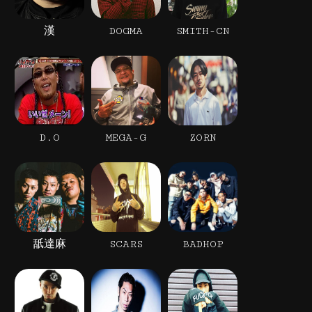
漢
DOGMA
SMITH-CN
D.O
MEGA-G
ZORN
舐達麻
SCARS
BADHOP