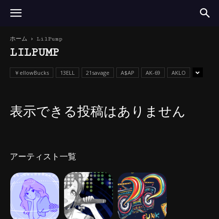
ホーム
LilPump
LILPUMP
￥ellowBucks
13ELL
21savage
A$AP
AK-69
AKLO
表示できる投稿はありません
アーティスト一覧