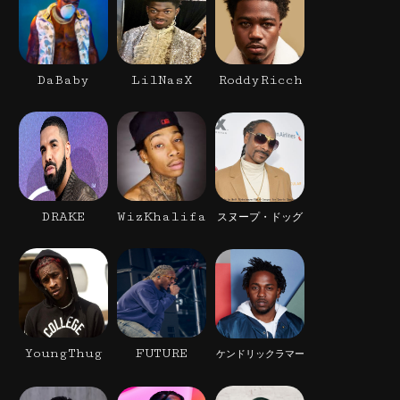
DaBaby
LilNasX
RoddyRicch
DRAKE
WizKhalifa
スヌープ・ドッグ
YoungThug
FUTURE
ケンドリックラマー