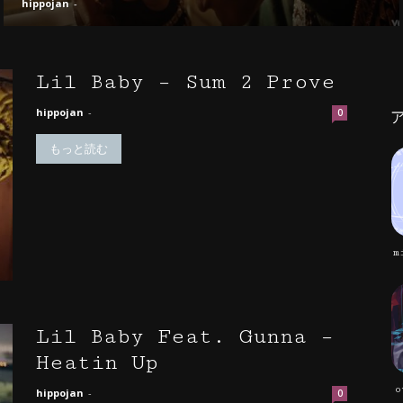
hippojan
-
Lil Baby – Sum 2 Prove
hippojan
-
0
もっと読む
m
Lil Baby Feat. Gunna –
Heatin Up
o
hippojan
-
0