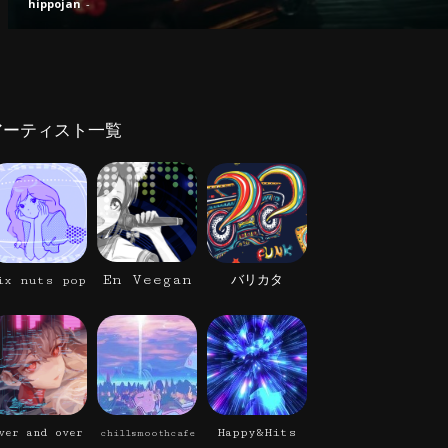
hippojan
-
アーティスト一覧
En Veegan
ix nuts pop
バリカタ
Happy&Hits
ver and over
chillsmoothcafe