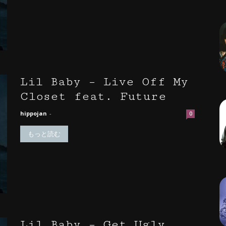
Lil Baby – Live Off My
Closet feat. Future
hippojan
-
0
もっと読む
Lil Baby – Get Ugly