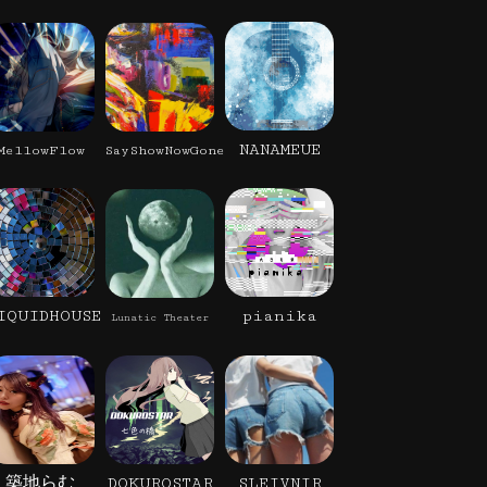
NANAMEUE
MellowFlow
SayShowNowGone
IQUIDHOUSE
pianika
Lunatic Theater
築地らむ
DOKUROSTAR
SLEIVNIR