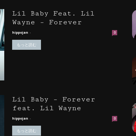
Lil Baby Feat. Lil
Wayne – Forever
hippojan
-
0
もっと読む
Lil Baby – Forever
feat. Lil Wayne
hippojan
-
0
もっと読む