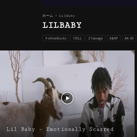
ホーム
LilBaby
LILBABY
￥ellowBucks
13ELL
21savage
A$AP
AK-69
Lil Baby – Emotionally Scarred