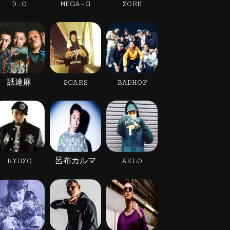
D.O
MEGA-G
ZORN
舐達麻
SCARS
BADHOP
RYUZO
呂布カルマ
AKLO