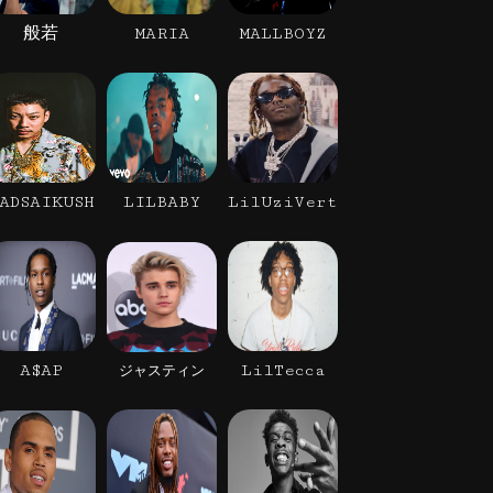
般若
MARIA
MALLBOYZ
ADSAIKUSH
LILBABY
LilUziVert
A$AP
LilTecca
ジャスティン