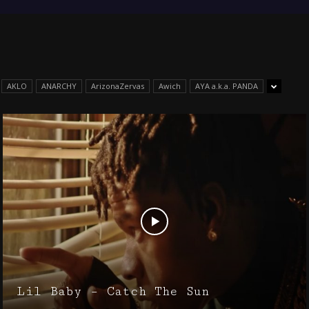
AKLO
ANARCHY
ArizonaZervas
Awich
AYA a.k.a. PANDA
Lil Baby – Catch The Sun