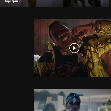
hippojan
-