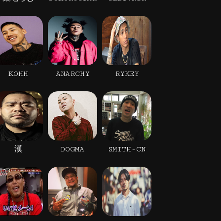
KOHH
ANARCHY
RYKEY
漢
DOGMA
SMITH-CN