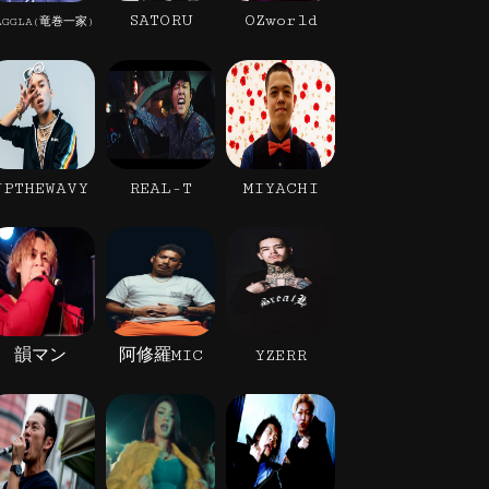
SATORU
OZworld
AGGLA(竜巻一家)
JPTHEWAVY
REAL-T
MIYACHI
韻マン
阿修羅MIC
YZERR