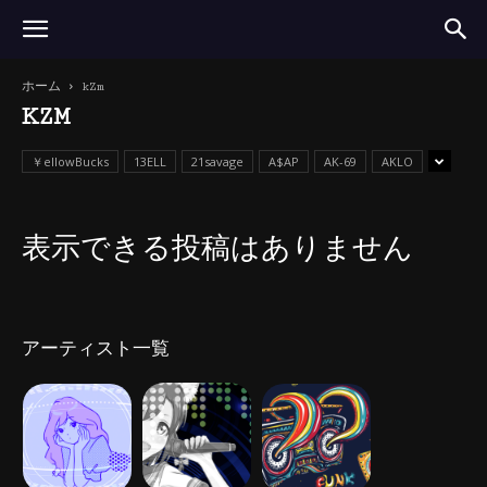
ホーム
kZm
KZM
￥ellowBucks
13ELL
21savage
A$AP
AK-69
AKLO
表示できる投稿はありません
アーティスト一覧