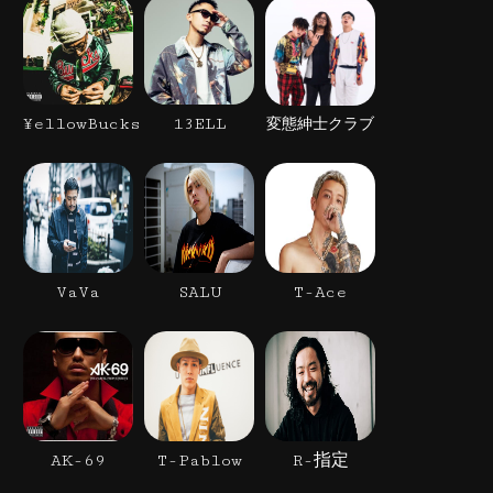
¥ellowBucks
13ELL
変態紳士クラブ
VaVa
SALU
T-Ace
AK-69
T-Pablow
R-指定