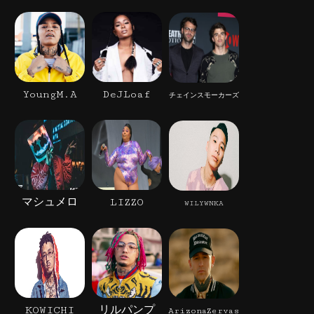
YoungM.A
DeJLoaf
チェインスモーカーズ
マシュメロ
LIZZO
WILYWNKA
KOWICHI
リルパンプ
ArizonaZervas