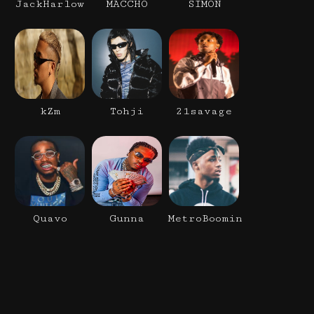
JackHarlow
MACCHO
SIMON
kZm
Tohji
21savage
Quavo
Gunna
MetroBoomin