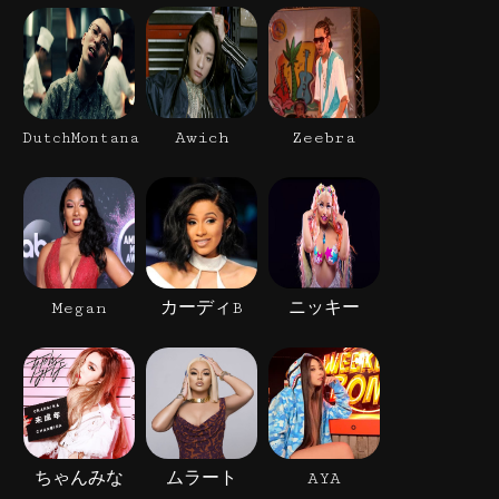
Awich
Zeebra
DutchMontana
Megan
カーディB
ニッキー
ちゃんみな
ムラート
AYA