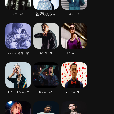
RYUZO
呂布カルマ
AKLO
SATORU
OZworld
JAGGLA(竜巻一家)
JPTHEWAVY
REAL-T
MIYACHI