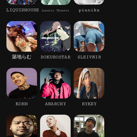
LIQUIDHOUSE
pianika
Lunatic Theater
築地らむ
DOKUROSTAR
SLEIVNIR
KOHH
ANARCHY
RYKEY