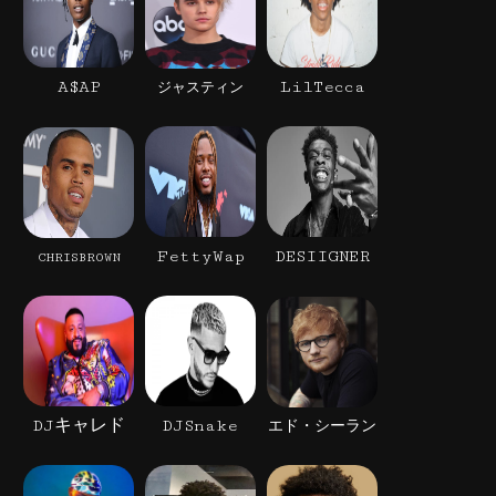
A$AP
LilTecca
ジャスティン
FettyWap
DESIIGNER
CHRISBROWN
DJキャレド
DJSnake
エド・シーラン