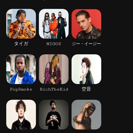
タイガ
MIGOS
ジー・イージー
PopSmoke
RichTheKid
空音