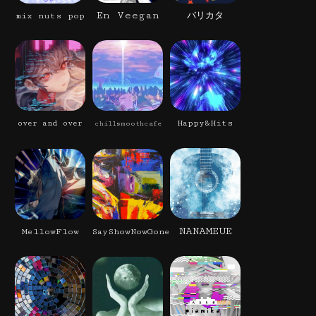
En Veegan
mix nuts pop
バリカタ
Happy&Hits
over and over
chillsmoothcafe
NANAMEUE
MellowFlow
SayShowNowGone