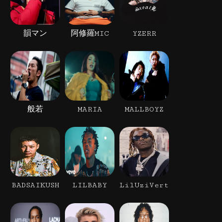
韻マン
阿修羅MIC
YZERR
般若
MARIA
MALLBOYZ
BADSAIKUSH
LILBABY
LilUziVert