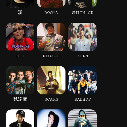
漢
DOGMA
SMITH-CN
D.O
MEGA-G
ZORN
舐達麻
SCARS
BADHOP