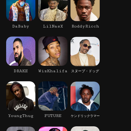
DaBaby
LilNasX
RoddyRicch
DRAKE
WizKhalifa
スヌープ・ドッグ
YoungThug
FUTURE
ケンドリックラマー