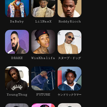
DaBaby
LilNasX
RoddyRicch
DRAKE
WizKhalifa
スヌープ・ドッグ
YoungThug
FUTURE
ケンドリックラマー