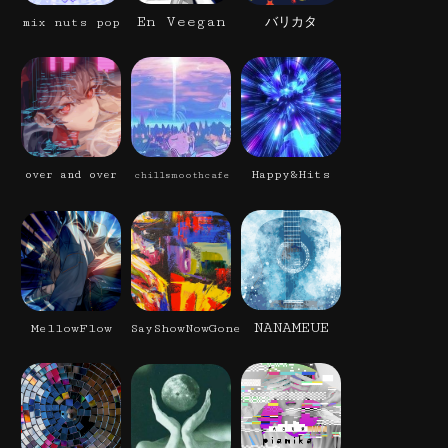
En Veegan
mix nuts pop
バリカタ
Happy&Hits
over and over
chillsmoothcafe
NANAMEUE
MellowFlow
SayShowNowGone