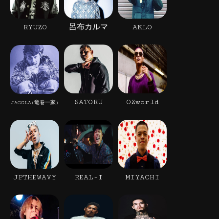
RYUZO
呂布カルマ
AKLO
SATORU
OZworld
JAGGLA(竜巻一家)
JPTHEWAVY
REAL-T
MIYACHI