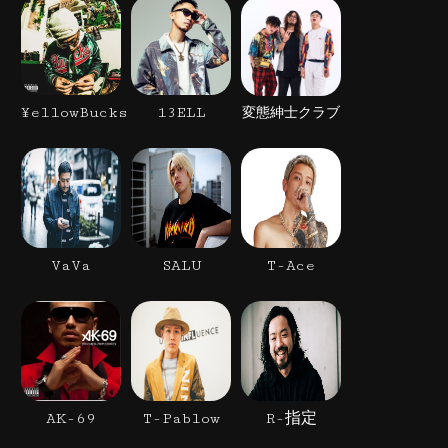
¥ellowBucks
13ELL
変態紳士クラブ
VaVa
SALU
T-Ace
AK-69
T-Pablow
R-指定