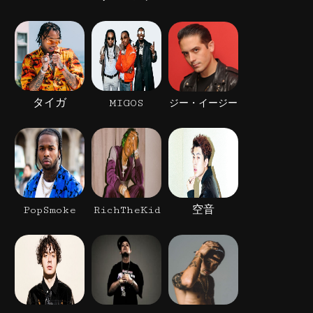
タイガ
MIGOS
ジー・イージー
PopSmoke
RichTheKid
空音