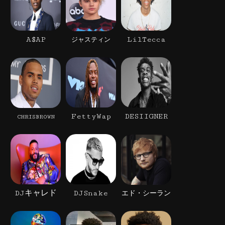
A$AP
LilTecca
ジャスティン
FettyWap
DESIIGNER
CHRISBROWN
DJキャレド
DJSnake
エド・シーラン