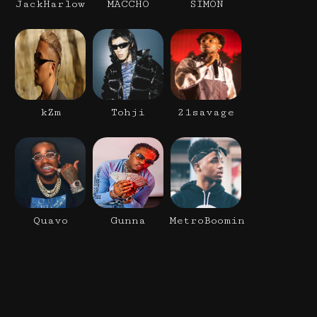
JackHarlow
MACCHO
SIMON
kZm
Tohji
21savage
Quavo
Gunna
MetroBoomin