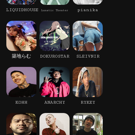
LIQUIDHOUSE
pianika
Lunatic Theater
築地らむ
DOKUROSTAR
SLEIVNIR
KOHH
ANARCHY
RYKEY