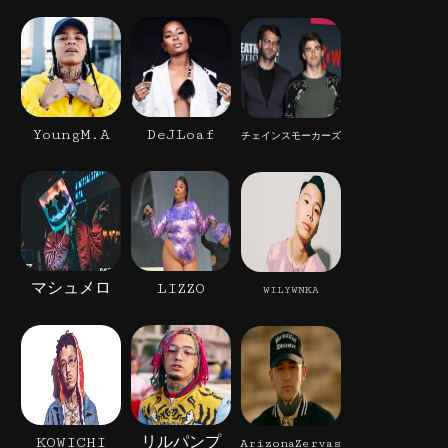
YoungM.A
DeJLoaf
チェインスモーカーズ
マシュメロ
LIZZO
WILYWNKA
KOWICHI
リルパンプ
ArizonaZervas