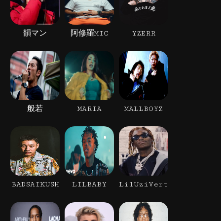
韻マン
阿修羅MIC
YZERR
般若
MARIA
MALLBOYZ
BADSAIKUSH
LILBABY
LilUziVert