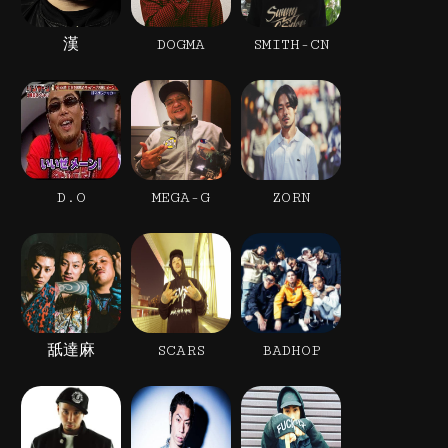
漢
DOGMA
SMITH-CN
D.O
MEGA-G
ZORN
舐達麻
SCARS
BADHOP