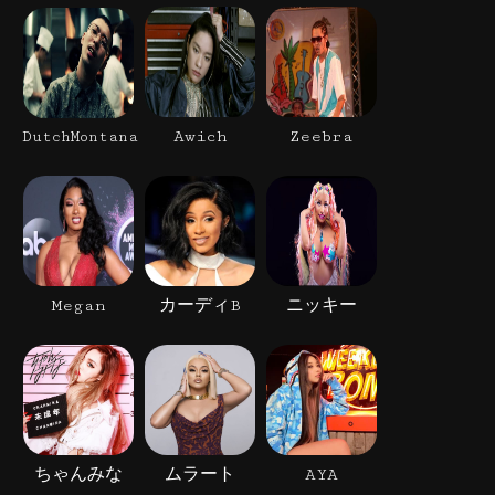
Awich
Zeebra
DutchMontana
Megan
カーディB
ニッキー
ちゃんみな
ムラート
AYA