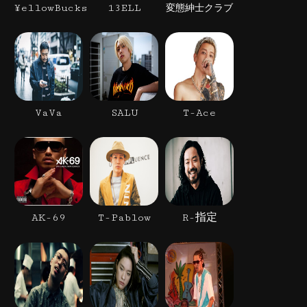
¥ellowBucks
13ELL
変態紳士クラブ
VaVa
SALU
T-Ace
AK-69
T-Pablow
R-指定