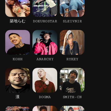
築地らむ
DOKUROSTAR
SLEIVNIR
KOHH
ANARCHY
RYKEY
漢
DOGMA
SMITH-CN