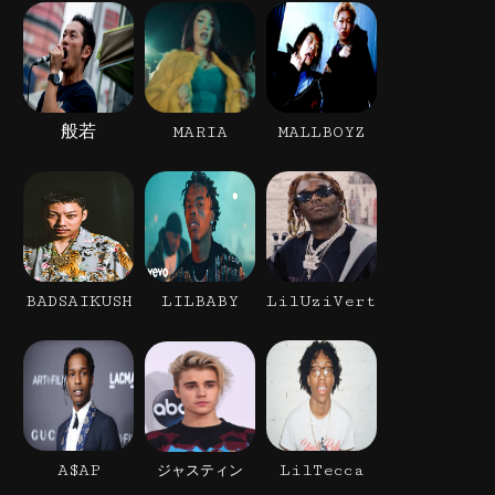
般若
MARIA
MALLBOYZ
BADSAIKUSH
LILBABY
LilUziVert
A$AP
LilTecca
ジャスティン