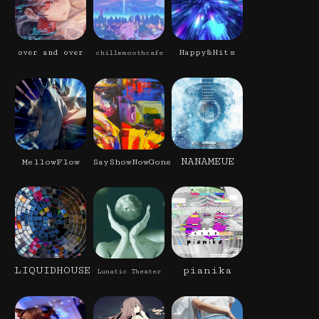
Happy&Hits
over and over
chillsmoothcafe
NANAMEUE
MellowFlow
SayShowNowGone
LIQUIDHOUSE
pianika
Lunatic Theater