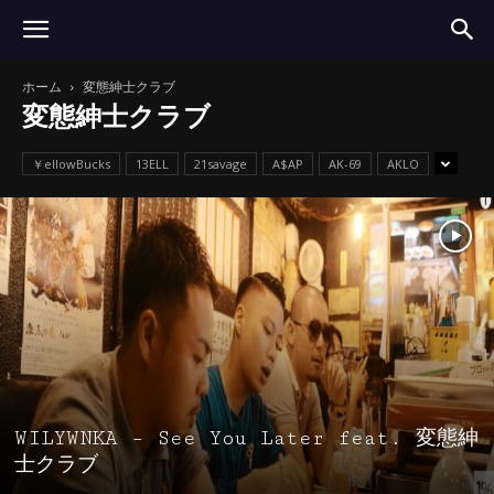
ホーム
変態紳士クラブ
変態紳士クラブ
￥ellowBucks
13ELL
21savage
A$AP
AK-69
AKLO
WILYWNKA – See You Later feat. 変態紳
士クラブ