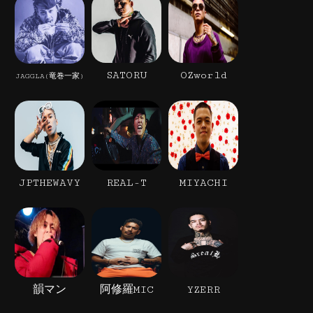
SATORU
OZworld
JAGGLA(竜巻一家)
JPTHEWAVY
REAL-T
MIYACHI
韻マン
阿修羅MIC
YZERR