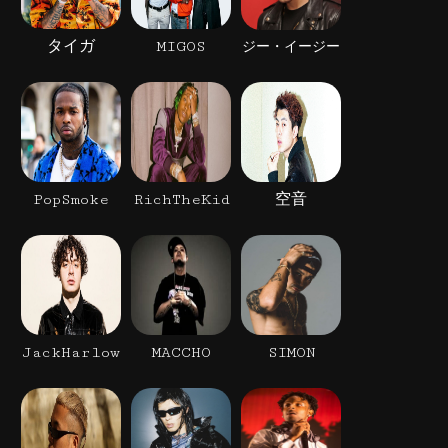
タイガ
MIGOS
ジー・イージー
PopSmoke
RichTheKid
空音
JackHarlow
MACCHO
SIMON