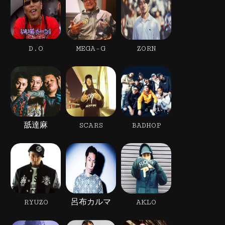
D.O
MEGA-G
ZORN
舐達麻
SCARS
BADHOP
RYUZO
呂布カルマ
AKLO