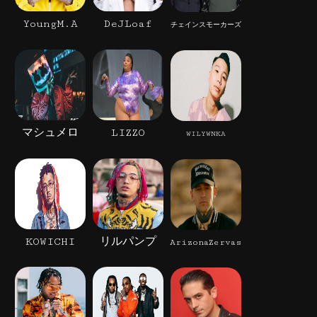
YoungM.A
DeJLoaf
チェインスモーカーズ
マシュメロ
LIZZO
WILYWNKA
KOWICHI
リルパンプ
ArizonaZervas