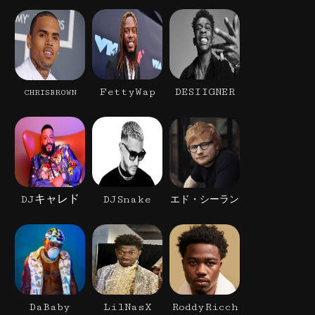
FettyWap
DESIIGNER
CHRISBROWN
DJキャレド
DJSnake
エド・シーラン
DaBaby
LilNasX
RoddyRicch