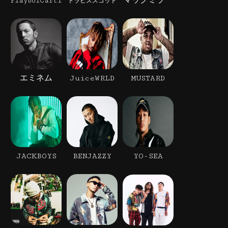
マックミラー
PlayboiCarti
トラビススコット
エミネム
JuiceWRLD
MUSTARD
JACKBOYS
BENJAZZY
YO-SEA