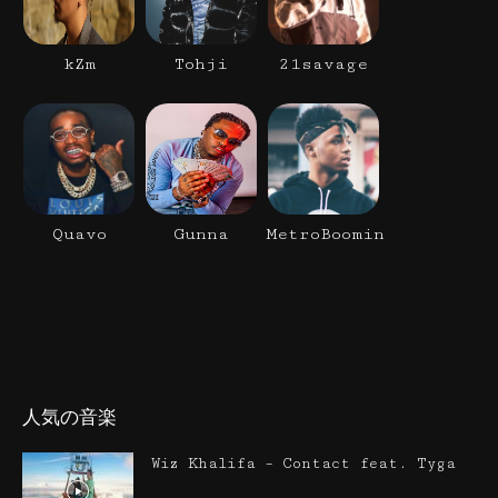
kZm
Tohji
21savage
Quavo
Gunna
MetroBoomin
人気の音楽
Wiz Khalifa – Contact feat. Tyga