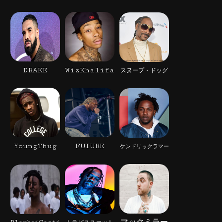
DRAKE
WizKhalifa
スヌープ・ドッグ
YoungThug
FUTURE
ケンドリックラマー