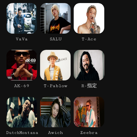
VaVa
SALU
T-Ace
AK-69
T-Pablow
R-指定
Awich
Zeebra
DutchMontana