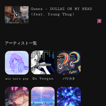
Gunna – DOLLAZ ON MY HEAD
(feat. Young Thug)
0
アーティスト一覧
En Veegan
mix nuts pop
バリカタ