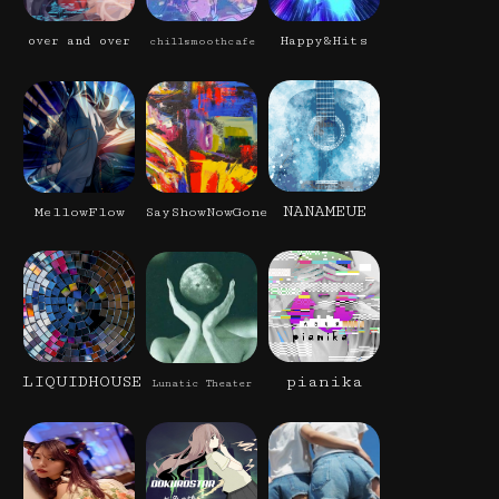
Happy&Hits
over and over
chillsmoothcafe
NANAMEUE
MellowFlow
SayShowNowGone
LIQUIDHOUSE
pianika
Lunatic Theater