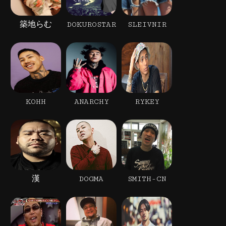
築地らむ
DOKUROSTAR
SLEIVNIR
KOHH
ANARCHY
RYKEY
漢
DOGMA
SMITH-CN