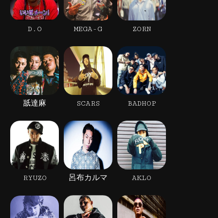
D.O
MEGA-G
ZORN
舐達麻
SCARS
BADHOP
RYUZO
呂布カルマ
AKLO