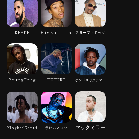
DRAKE
WizKhalifa
スヌープ・ドッグ
YoungThug
FUTURE
ケンドリックラマー
マックミラー
PlayboiCarti
トラビススコット