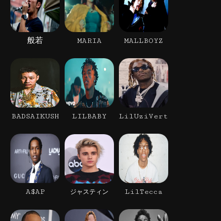
般若
MARIA
MALLBOYZ
BADSAIKUSH
LILBABY
LilUziVert
A$AP
LilTecca
ジャスティン