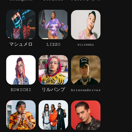
マシュメロ
LIZZO
WILYWNKA
KOWICHI
リルパンプ
ArizonaZervas