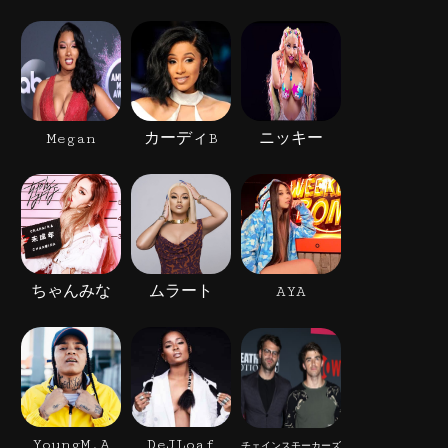
Megan
カーディB
ニッキー
ちゃんみな
ムラート
AYA
YoungM.A
DeJLoaf
チェインスモーカーズ