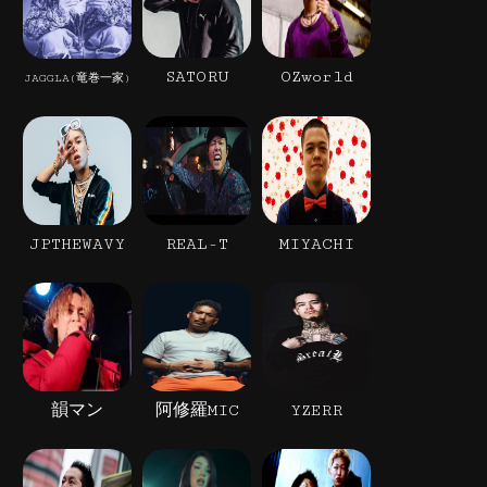
SATORU
OZworld
JAGGLA(竜巻一家)
JPTHEWAVY
REAL-T
MIYACHI
韻マン
阿修羅MIC
YZERR