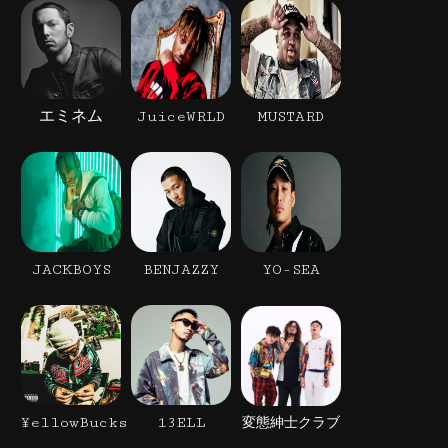
エミネム
JuiceWRLD
MUSTARD
JACKBOYS
BENJAZZY
YO-SEA
¥ellowBucks
13ELL
変態紳士クラブ