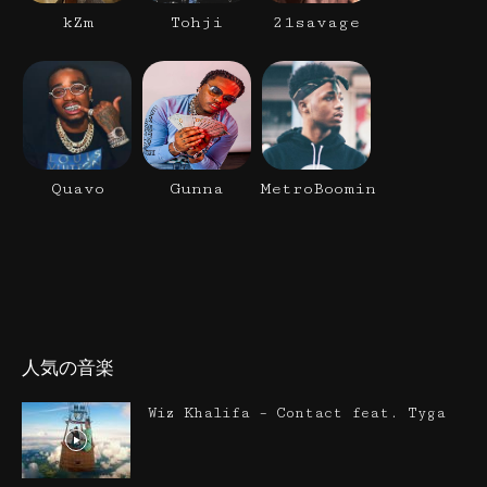
kZm
Tohji
21savage
Quavo
Gunna
MetroBoomin
人気の音楽
Wiz Khalifa – Contact feat. Tyga