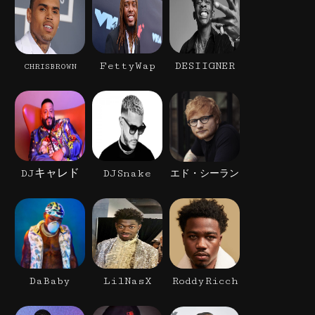
FettyWap
DESIIGNER
CHRISBROWN
DJキャレド
DJSnake
エド・シーラン
DaBaby
LilNasX
RoddyRicch