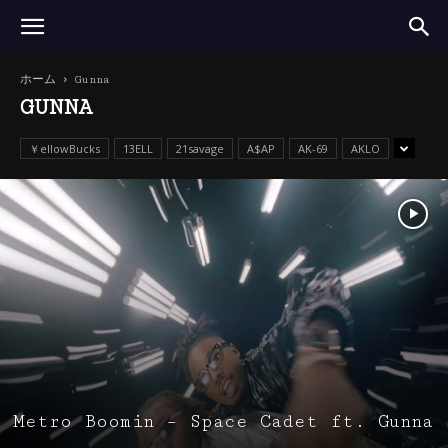
ホーム
Gunna
GUNNA
￥ellowBucks
13ELL
21savage
A$AP
AK-69
AKLO
Metro Boomin – Space Cadet ft. Gunna