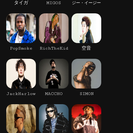
タイガ
MIGOS
ジー・イージー
PopSmoke
RichTheKid
空音
JackHarlow
MACCHO
SIMON