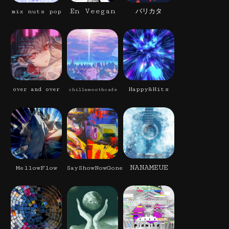
En Veegan
mix nuts pop
バリカタ
Happy&Hits
over and over
chillsmoothcafe
NANAMEUE
MellowFlow
SayShowNowGone