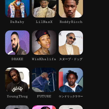
DaBaby
LilNasX
RoddyRicch
DRAKE
WizKhalifa
スヌープ・ドッグ
YoungThug
FUTURE
ケンドリックラマー