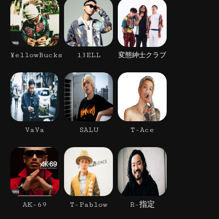
¥ellowBucks
13ELL
変態紳士クラブ
VaVa
SALU
T-Ace
AK-69
T-Pablow
R-指定