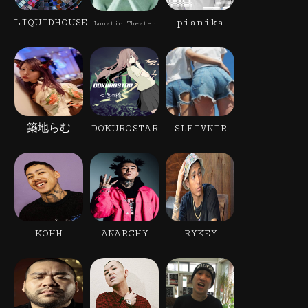
LIQUIDHOUSE
pianika
Lunatic Theater
築地らむ
DOKUROSTAR
SLEIVNIR
KOHH
ANARCHY
RYKEY