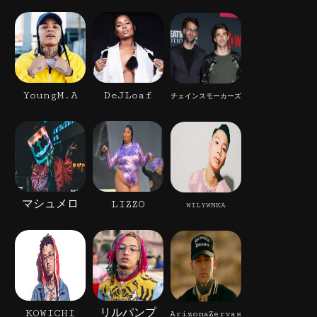
YoungM.A
DeJLoaf
チェインスモーカーズ
マシュメロ
LIZZO
WILYWNKA
KOWICHI
リルパンプ
ArizonaZervas