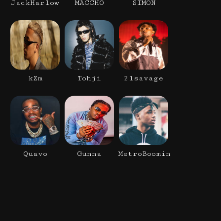
JackHarlow
MACCHO
SIMON
kZm
Tohji
21savage
Quavo
Gunna
MetroBoomin