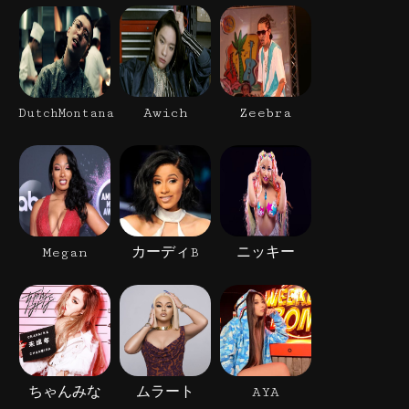
Awich
Zeebra
DutchMontana
Megan
カーディB
ニッキー
ちゃんみな
ムラート
AYA