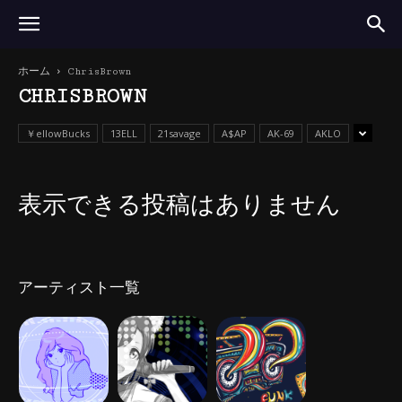
ホーム
ChrisBrown
CHRISBROWN
￥ellowBucks
13ELL
21savage
A$AP
AK-69
AKLO
表示できる投稿はありません
アーティスト一覧