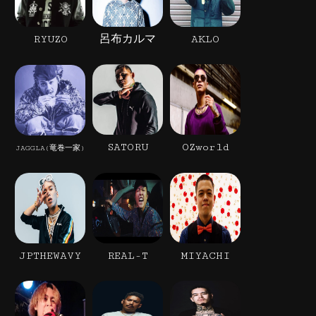
RYUZO
呂布カルマ
AKLO
SATORU
OZworld
JAGGLA(竜巻一家)
JPTHEWAVY
REAL-T
MIYACHI