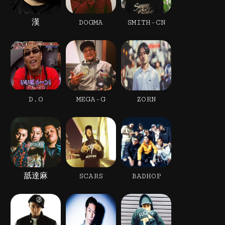
漢
DOGMA
SMITH-CN
D.O
MEGA-G
ZORN
舐達麻
SCARS
BADHOP