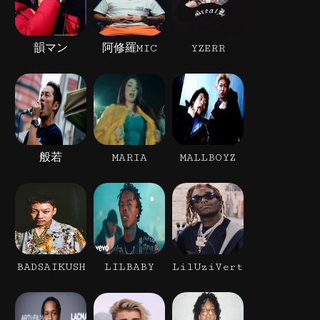
韻マン
阿修羅MIC
YZERR
般若
MARIA
MALLBOYZ
BADSAIKUSH
LILBABY
LilUziVert