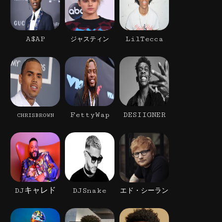
A$AP
LilTecca
ジャスティン
FettyWap
DESIIGNER
CHRISBROWN
DJキャレド
DJSnake
エド・シーラン