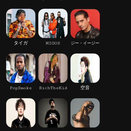
タイガ
MIGOS
ジー・イージー
PopSmoke
RichTheKid
空音