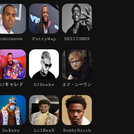
FettyWap
DESIIGNER
CHRISBROWN
DJキャレド
DJSnake
エド・シーラン
DaBaby
LilNasX
RoddyRicch