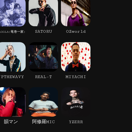
SATORU
OZworld
AGGLA(竜巻一家)
JPTHEWAVY
REAL-T
MIYACHI
韻マン
阿修羅MIC
YZERR