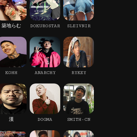
築地らむ
DOKUROSTAR
SLEIVNIR
KOHH
ANARCHY
RYKEY
漢
DOGMA
SMITH-CN