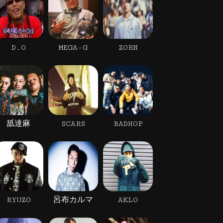
D.O
MEGA-G
ZORN
舐達麻
SCARS
BADHOP
RYUZO
呂布カルマ
AKLO