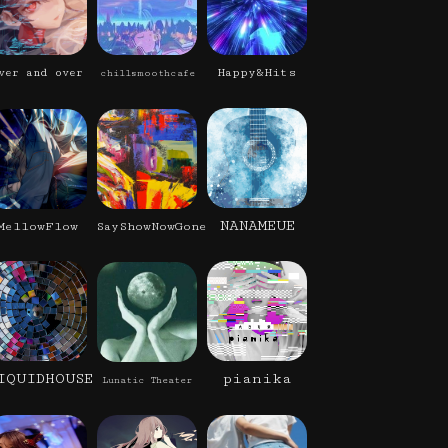
Happy&Hits
ver and over
chillsmoothcafe
NANAMEUE
MellowFlow
SayShowNowGone
IQUIDHOUSE
pianika
Lunatic Theater