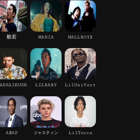
般若
MARIA
MALLBOYZ
ADSAIKUSH
LILBABY
LilUziVert
A$AP
LilTecca
ジャスティン