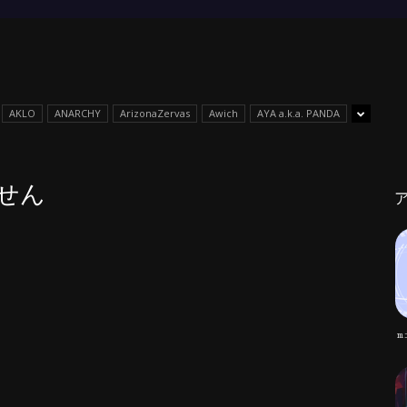
AKLO
ANARCHY
ArizonaZervas
Awich
AYA a.k.a. PANDA
せん
m