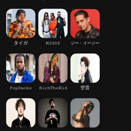
タイガ
MIGOS
ジー・イージー
PopSmoke
RichTheKid
空音