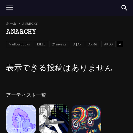
ホーム
ANARCHY
ANARCHY
￥ellowBucks
13ELL
21savage
A$AP
AK-69
AKLO
表示できる投稿はありません
アーティスト一覧