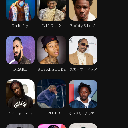
DaBaby
LilNasX
RoddyRicch
DRAKE
WizKhalifa
スヌープ・ドッグ
YoungThug
FUTURE
ケンドリックラマー