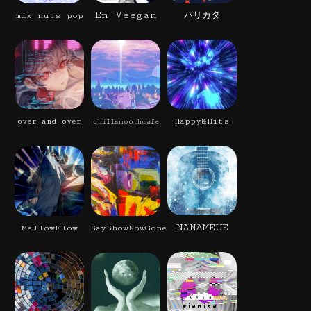
En Veegan
mix nuts pop
バリカタ
Happy&Hits
over and over
chillsmoothcafe
NANAMEUE
MellowFlow
SayShowNowGone