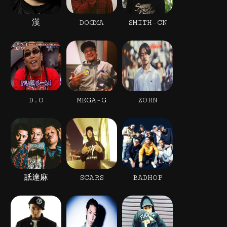
漢
DOGMA
SMITH-CN
D.O
MEGA-G
ZORN
舐達麻
SCARS
BADHOP