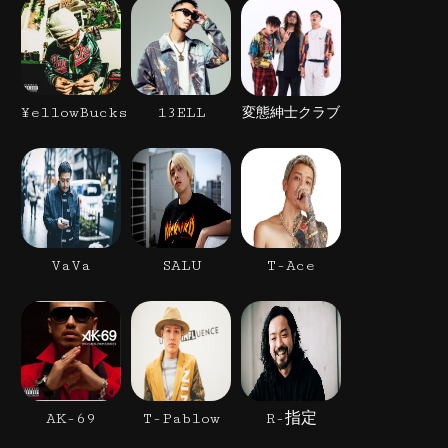
¥ellowBucks
13ELL
変態紳士クラブ
VaVa
SALU
T-Ace
AK-69
T-Pablow
R-指定