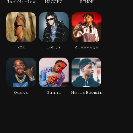
JackHarlow
MACCHO
SIMON
kZm
Tohji
21savage
Quavo
Gunna
MetroBoomin