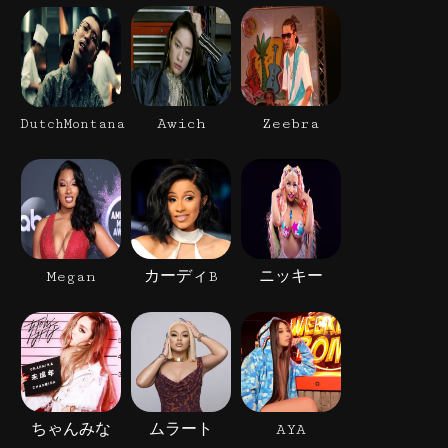
Awich
Zeebra
DutchMontana
Megan
カーディB
ニッキー
ちゃんみな
ムラート
AYA