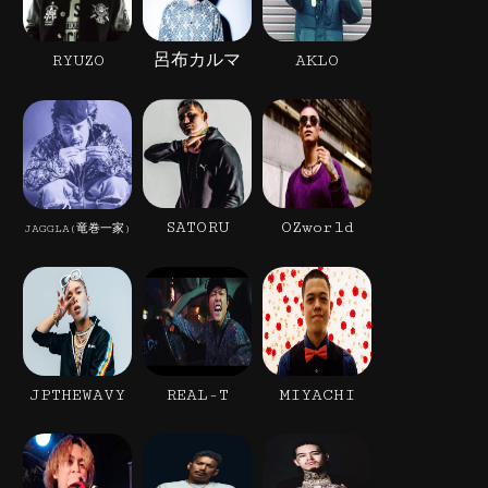
RYUZO
呂布カルマ
AKLO
SATORU
OZworld
JAGGLA(竜巻一家)
JPTHEWAVY
REAL-T
MIYACHI