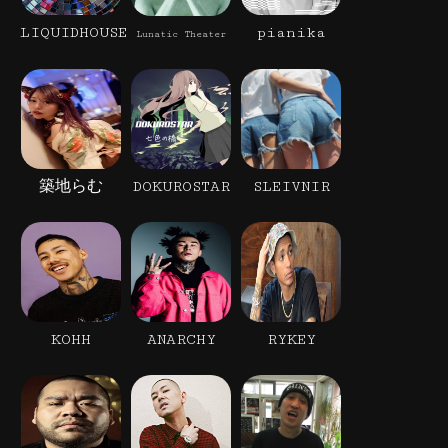
LIQUIDHOUSE
pianika
Lunatic Theater
築地らむ
DOKUROSTAR
SLEIVNIR
KOHH
ANARCHY
RYKEY