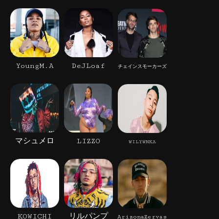
YoungM.A
DeJLoaf
チェインスモーカーズ
マシュメロ
LIZZO
WILYWNKA
KOWICHI
リルパンプ
ArizonaZervas