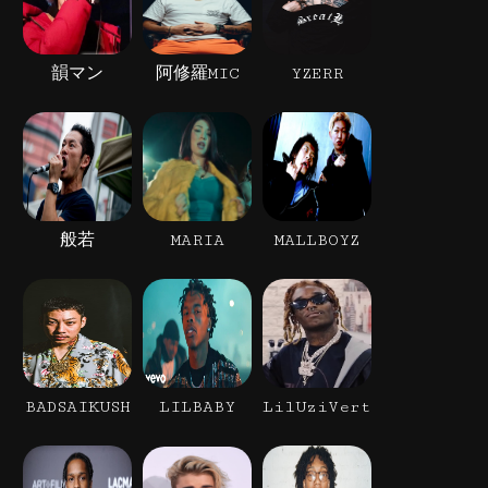
韻マン
阿修羅MIC
YZERR
般若
MARIA
MALLBOYZ
BADSAIKUSH
LILBABY
LilUziVert