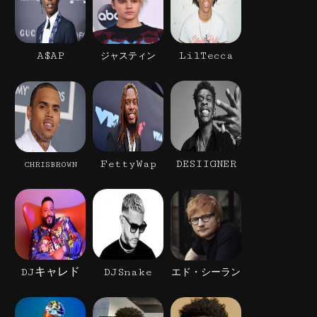
A$AP
LilTecca
ジャスティン
FettyWap
DESIIGNER
CHRISBROWN
DJキャレド
DJSnake
エド・シーラン