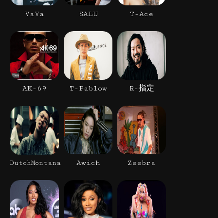
VaVa
SALU
T-Ace
AK-69
T-Pablow
R-指定
Awich
Zeebra
DutchMontana