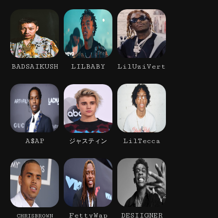
BADSAIKUSH
LILBABY
LilUziVert
A$AP
LilTecca
ジャスティン
FettyWap
DESIIGNER
CHRISBROWN