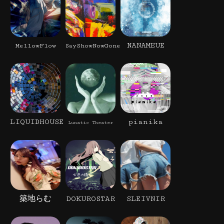
NANAMEUE
MellowFlow
SayShowNowGone
LIQUIDHOUSE
pianika
Lunatic Theater
築地らむ
DOKUROSTAR
SLEIVNIR