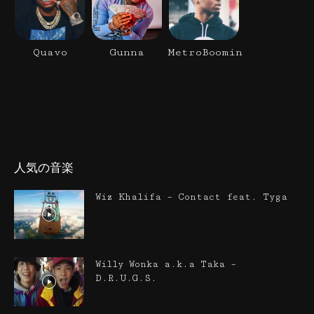
Quavo
Gunna
MetroBoomin
人気の音楽
Wiz Khalifa – Contact feat. Tyga
Willy Wonka a.k.a Taka –
D.R.U.G.S.