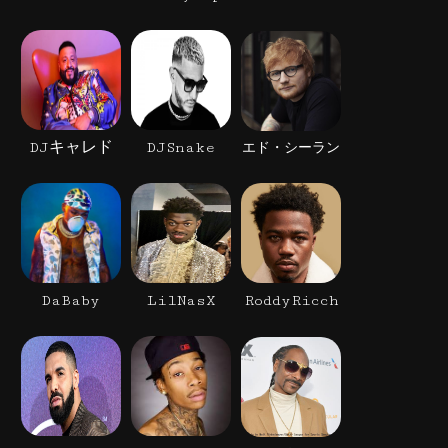
DJキャレド
DJSnake
エド・シーラン
DaBaby
LilNasX
RoddyRicch