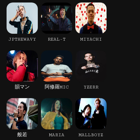
JPTHEWAVY
REAL-T
MIYACHI
韻マン
阿修羅MIC
YZERR
般若
MARIA
MALLBOYZ