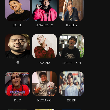
KOHH
ANARCHY
RYKEY
漢
DOGMA
SMITH-CN
D.O
MEGA-G
ZORN