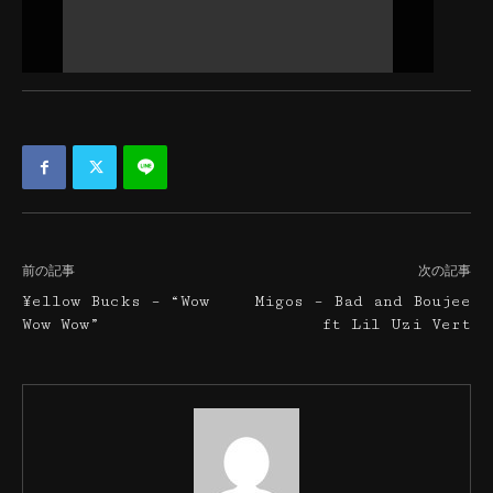
前の記事
次の記事
¥ellow Bucks – “Wow
Migos – Bad and Boujee
Wow Wow”
ft Lil Uzi Vert