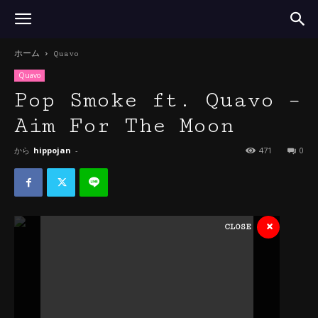
ホーム
Quavo
Quavo
Pop Smoke ft. Quavo –
Aim For The Moon
から
hippojan
-
471
0
×
CLOSE