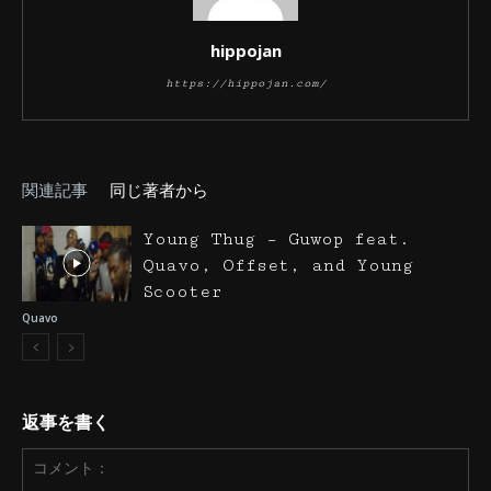
hippojan
https://hippojan.com/
関連記事
同じ著者から
Young Thug – Guwop feat.
Quavo, Offset, and Young
Scooter
Quavo
返事を書く