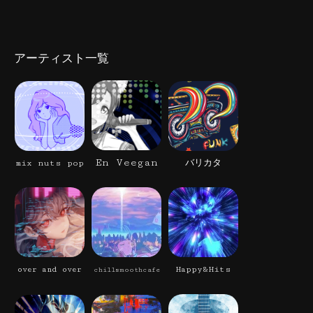
アーティスト一覧
En Veegan
mix nuts pop
バリカタ
Happy&Hits
over and over
chillsmoothcafe