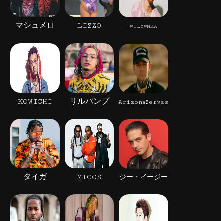
マシュメロ
LIZZO
WILYWNKA
KOWICHI
リルパンプ
ArizonaZervas
タイガ
MIGOS
ジー・イージー