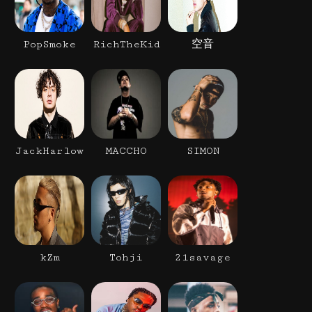
PopSmoke
RichTheKid
空音
JackHarlow
MACCHO
SIMON
kZm
Tohji
21savage