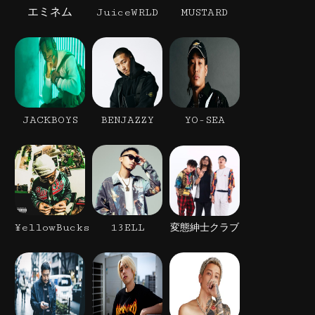
エミネム
JuiceWRLD
MUSTARD
JACKBOYS
BENJAZZY
YO-SEA
¥ellowBucks
13ELL
変態紳士クラブ