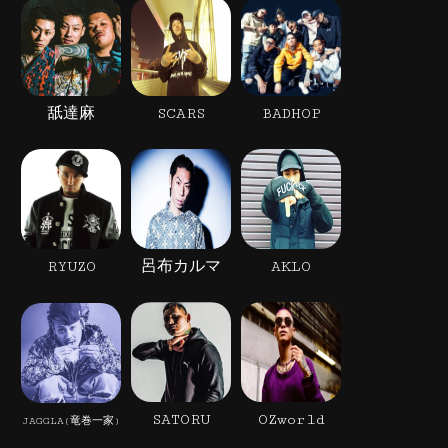
舐達麻
SCARS
BADHOP
RYUZO
呂布カルマ
AKLO
SATORU
OZworld
JAGGLA(竜巻一家)