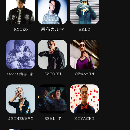
RYUZO
呂布カルマ
AKLO
SATORU
OZworld
JAGGLA(竜巻一家)
JPTHEWAVY
REAL-T
MIYACHI