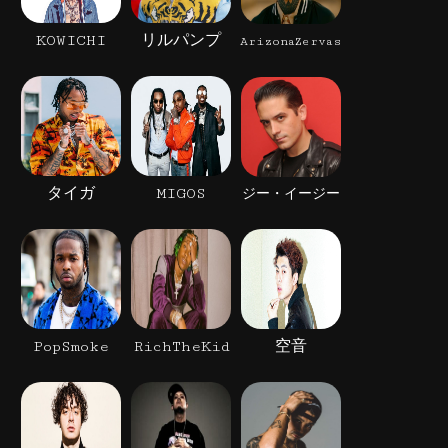
KOWICHI
リルパンプ
ArizonaZervas
タイガ
MIGOS
ジー・イージー
PopSmoke
RichTheKid
空音