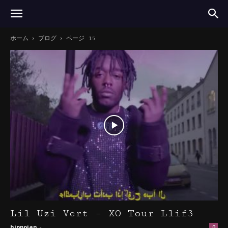
ホーム
ブログ
ページ 15
Lil Uzi Vert – XO Tour Llif3
hippojan
-
0