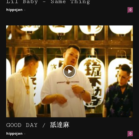
Lil Baby – Same Thing
hippojan
-
0
GOOD DAY / 舐達麻
hippojan
-
0