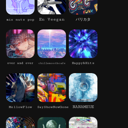
En Veegan
mix nuts pop
バリカタ
Happy&Hits
over and over
chillsmoothcafe
NANAMEUE
MellowFlow
SayShowNowGone