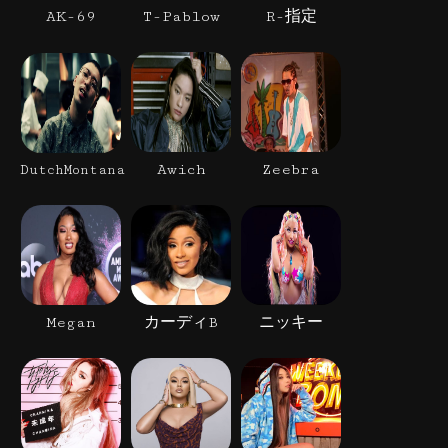
AK-69
T-Pablow
R-指定
Awich
Zeebra
DutchMontana
Megan
カーディB
ニッキー