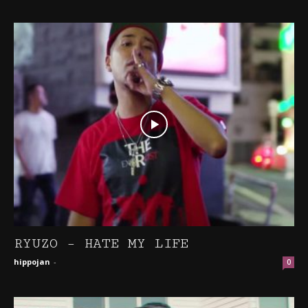
RYUZO – HATE MY LIFE
hippojan
-
0