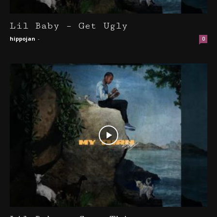
Lil Baby – Get Ugly
hippojan
-
0