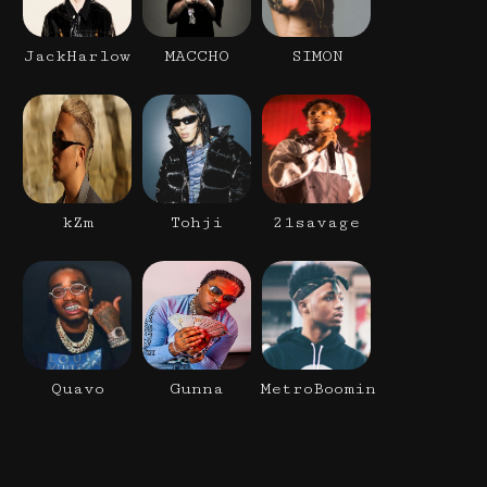
JackHarlow
MACCHO
SIMON
kZm
Tohji
21savage
Quavo
Gunna
MetroBoomin