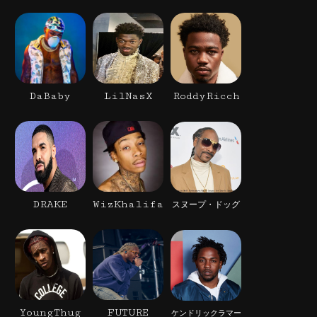
DaBaby
LilNasX
RoddyRicch
DRAKE
WizKhalifa
スヌープ・ドッグ
YoungThug
FUTURE
ケンドリックラマー