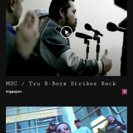
MSC / Tru B-Boyz Strikes Back
hippojan
-
0