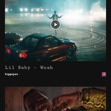
Lil Baby – Woah
hippojan
-
0