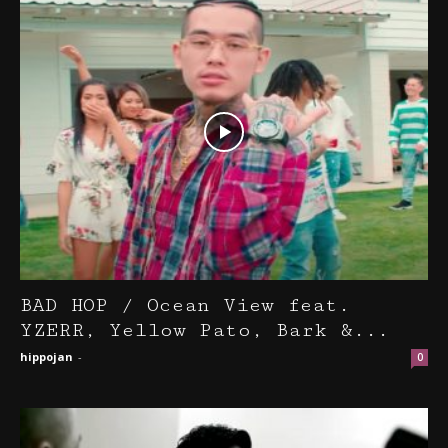
BAD HOP / Ocean View feat.
YZERR, Yellow Pato, Bark &...
hippojan
-
0