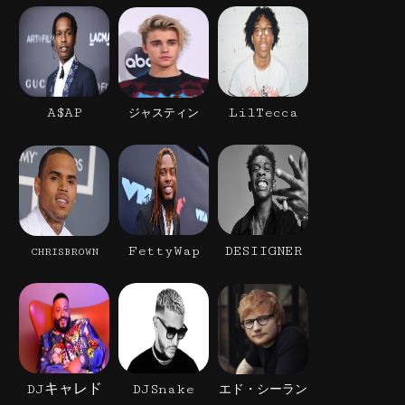
A$AP
LilTecca
ジャスティン
FettyWap
DESIIGNER
CHRISBROWN
DJキャレド
DJSnake
エド・シーラン