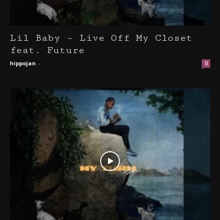
Lil Baby – Live Off My Closet
feat. Future
hippojan
-
0