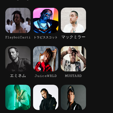
マックミラー
PlayboiCarti
トラビススコット
エミネム
JuiceWRLD
MUSTARD