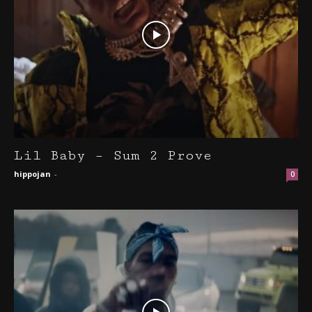
Lil Baby – Sum 2 Prove
hippojan
-
0