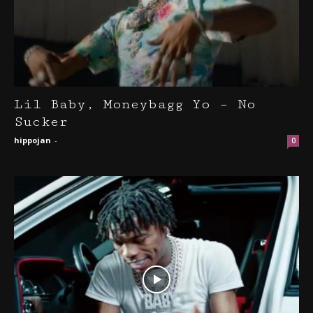
Lil Baby, Moneybagg Yo – No
Sucker
hippojan
-
0