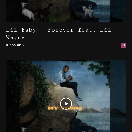
Lil Baby – Forever feat. Lil
Wayne
hippojan
-
0