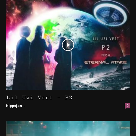
Lil Uzi Vert – P2
hippojan
-
0