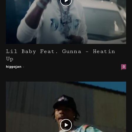
Lil Baby Feat. Gunna – Heatin
Up
hippojan
-
0