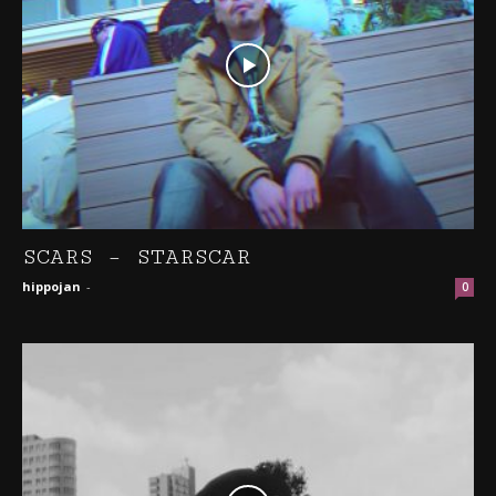
SCARS – STARSCAR
hippojan
-
0