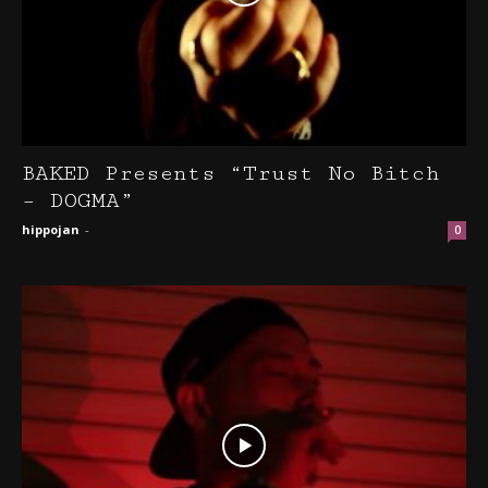
BAKED Presents “Trust No Bitch
– DOGMA”
hippojan
-
0