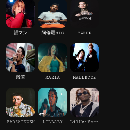
韻マン
阿修羅MIC
YZERR
般若
MARIA
MALLBOYZ
BADSAIKUSH
LILBABY
LilUziVert