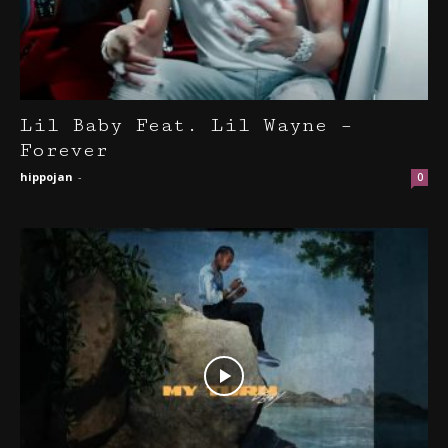
Lil Baby Feat. Lil Wayne –
Forever
hippojan
-
0