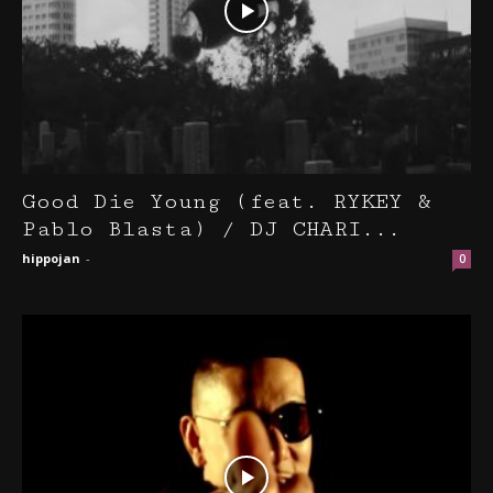
Good Die Young (feat. RYKEY &
Pablo Blasta) / DJ CHARI...
hippojan
-
0