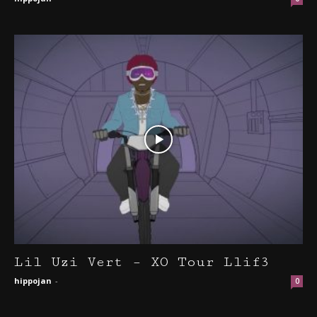
Lil Uzi Vert – XO Tour Llif3
hippojan
-
0