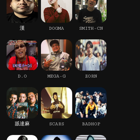
漢
DOGMA
SMITH-CN
D.O
MEGA-G
ZORN
舐達麻
SCARS
BADHOP