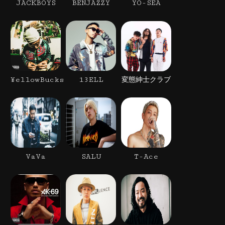
JACKBOYS
BENJAZZY
YO-SEA
¥ellowBucks
13ELL
変態紳士クラブ
VaVa
SALU
T-Ace