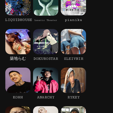
LIQUIDHOUSE
pianika
Lunatic Theater
築地らむ
DOKUROSTAR
SLEIVNIR
KOHH
ANARCHY
RYKEY